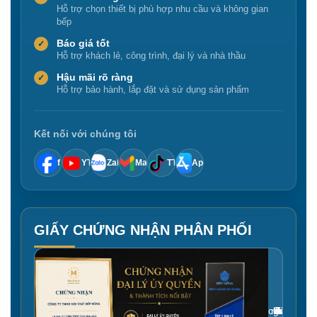
Hỗ trợ chọn thiết bị phù hợp nhu cầu và không gian
bếp
Báo giá tốt
✓
Hỗ trợ khách lẻ, công trình, đại lý và nhà thầu
Hậu mãi rõ ràng
✓
Hỗ trợ bảo hành, lắp đặt và sử dụng sản phẩm
Kết nối với chúng tôi
f
YT
Zalo
Mail
TT
App
GIẤY CHỨNG NHẬN PHÂN PHỐI
Gắn link ảnh giấy chứng nhận tại đây