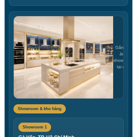
Gắn link
ảnh
showroom
tại đây
Showroom & kho hàng
Showroom 1