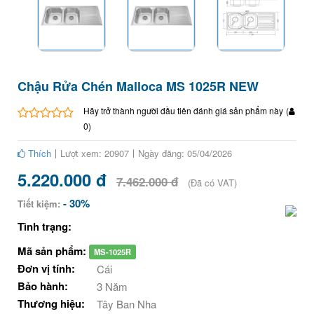
Chậu Rửa Chén Malloca MS 1025R NEW
Hãy trở thành người đầu tiên đánh giá sản phẩm này
(
0
)
Thích
Lượt xem: 20907
Ngày đăng: 05/04/2026
5.220.000 đ
7.462.000 đ
(Đã có VAT)
- 30%
Tiết kiệm:
Tình trạng:
Mã sản phẩm:
MS-1025R
Đơn vị tính:
Cái
Bảo hành:
3 Năm
Thương hiệu:
Tây Ban Nha