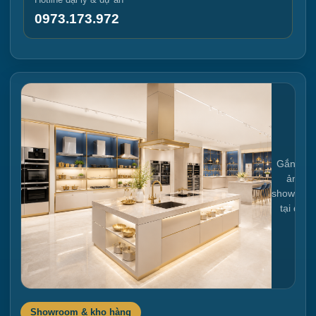
0973.173.972
Gắn link
ảnh
showroo
tại đây
Showroom & kho hàng