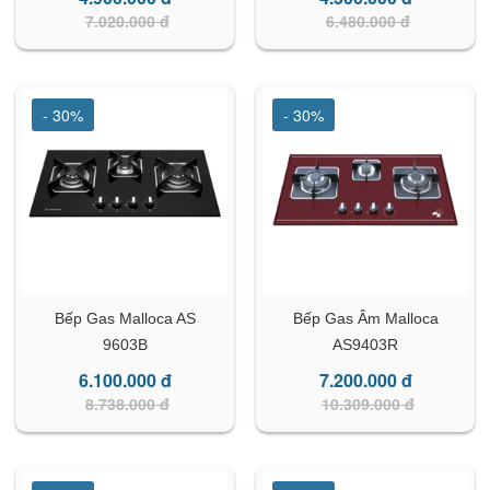
7.020.000 đ
6.480.000 đ
- 30%
- 30%
Bếp Gas Malloca AS
Bếp Gas Âm Malloca
9603B
AS9403R
6.100.000 đ
7.200.000 đ
8.738.000 đ
10.309.000 đ