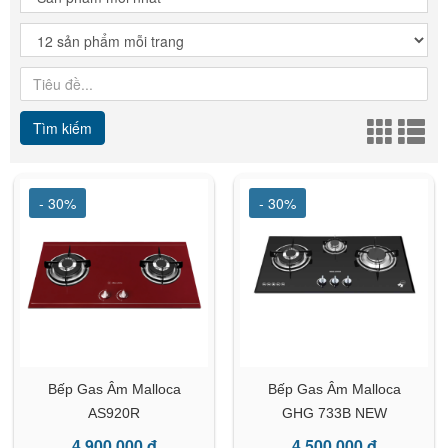
Tìm kiếm
- 30%
- 30%
Bếp Gas Âm Malloca
Bếp Gas Âm Malloca
AS920R
GHG 733B NEW
4.900.000 đ
4.500.000 đ