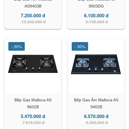
AS9403B
9603DG
7.200.000 đ
6.100.000 đ
10.309.000 đ
8.738.000 đ
- 30%
- 30%
Bếp Gas Malloca AS
Bếp Gas Âm Malloca AS
9602B
9402B
5.470.000 đ
6.570.000 đ
7.815.000 đ
9.396.000 đ