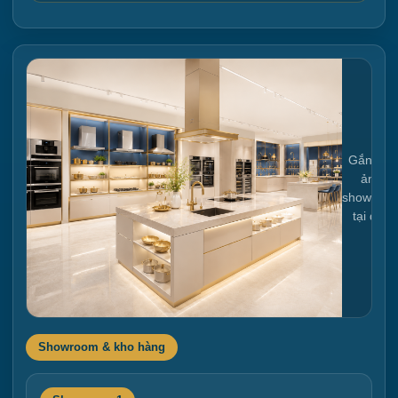
Gắn link
ảnh
showroo
tại đây
Showroom & kho hàng