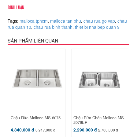
BÌNH LUẬN
Tags:
malloca tphcm
,
malloca tan phu
,
chau rua go vap
,
chau
rua quan 10
,
chau rua binh thanh
,
thiet bi nha bep quan 9
SẢN PHẨM LIÊN QUAN
Chậu Rửa Malloca MS 6075
Chậu Rửa Chén Malloca MS
2076EP
4.840.000 đ
2.290.000 đ
6.917.000 đ
2.700.000 đ