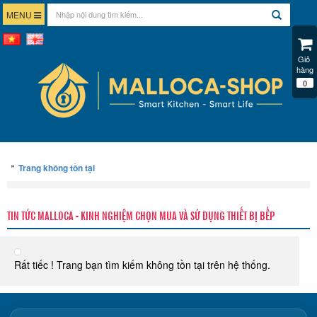
MENU
Giỏ 
hàng
0
»
Trang không tồn tại
TIN TỨC MALLOCA - KINH NGHIỆM CHỌN MUA VÀ SỬ DỤNG THIẾT BỊ BẾP
Rất tiếc ! Trang bạn tìm kiếm không tồn tại trên hệ thống.