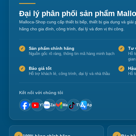
Đại lý phân phối sản phẩm Mall
Malloca-Shop cung cấp thiết bị bếp, thiết bị gia dụng và giả
hãng cho gia đình, công trình, đại lý và đơn vị thi công.
Sản phẩm chính hãng
Tư 
✓
✓
Nguồn gốc rõ ràng, thông tin mã hàng minh bạch
Hỗ t
gian
Báo giá tốt
Hậu
✓
✓
Hỗ trợ khách lẻ, công trình, đại lý và nhà thầu
Hỗ t
Kết nối với chúng tôi
f
YT
Zalo
Mail
TT
App
100% hàng chính hãng
Bảo hà