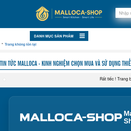
DANH MỤC SẢN PHẨM
»
Trang không tồn tại
TIN TỨC MALLOCA - KINH NGHIỆM CHỌN MUA VÀ SỬ DỤNG THIẾ
Rất tiếc ! Trang 
Ma
S