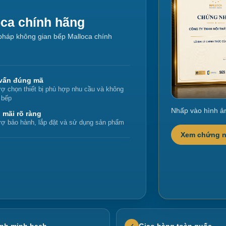
oca chính hãng
i pháp không gian bếp Malloca chính
vấn đúng mã
rợ chọn thiết bị phù hợp nhu cầu và không
 bếp
Nhấp vào hình ả
 mãi rõ ràng
rợ bảo hành, lắp đặt và sử dụng sản phẩm
Xem chứng 
nh minh bạch
Giao hàng toàn quốc