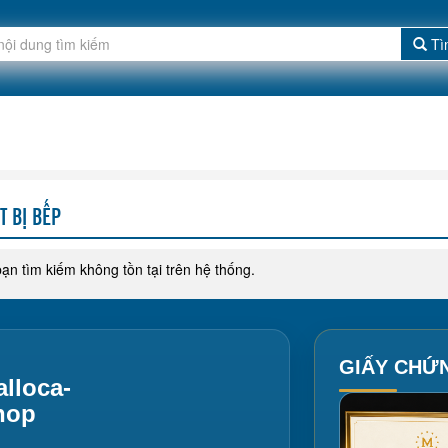
Tì
T BỊ BẾP
bạn tìm kiếm không tồn tại trên hệ thống.
GIẤY CHỨ
lloca-
hop