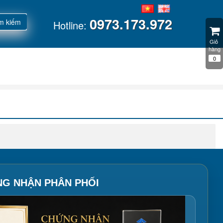
0973.173.972
m kiếm
Hotline:
Giỏ 
hàng
0
NG NHẬN PHÂN PHỐI