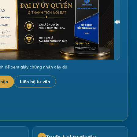
Gắn link ảnh giấy chứng nhận tại đây
nh để xem giấy chứng nhận đầy đủ.
nhận
Liên hệ tư vấn
Tư vấn & hỗ trợ tận tâm