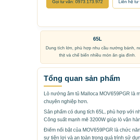
Gọi tư vấn: 0973.173.972
Liên hệ tư
65L
Dung tích lớn, phù hợp nhu cầu nướng bánh, 
thịt và chế biến nhiều món ăn gia đình.
Tổng quan sản phẩm
Lò nướng âm tủ Malloca MOV659PGR là mẫu 
chuyên nghiệp hơn.
Sản phẩm có dung tích 65L, phù hợp với n
Công suất mạnh mẽ 3200W giúp lò vận hành
Điểm nổi bật của MOV659PGR là chức năng là
sự tiện lợi và an toàn trong quá trình sử dụ