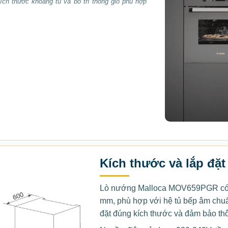
ích thước khoang tủ và bố trí thông gió phù hợp
Kích thước và lắp đặt
Lò nướng Malloca MOV659PGR có 
mm, phù hợp với hệ tủ bếp âm chuẩn
đặt đúng kích thước và đảm bảo th