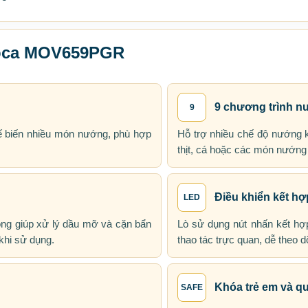
lloca MOV659PGR
9 chương trình 
9
ế biến nhiều món nướng, phù hợp
Hỗ trợ nhiều chế độ nướng k
thịt, cá hoặc các món nướng
Điều khiển kết h
LED
ng giúp xử lý dầu mỡ và cặn bẩn
Lò sử dụng nút nhấn kết hợ
 khi sử dụng.
thao tác trực quan, dễ theo d
Khóa trẻ em và qu
SAFE