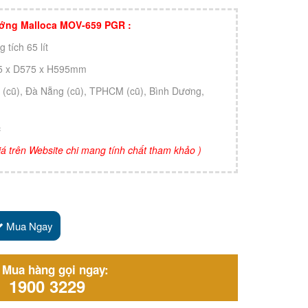
nướng Malloca MOV-659 PGR :
 tích 65 lít
595 x D575 x H595mm
i (cũ), Đà Nẵng (cũ), TPHCM (cũ), Bình Dương,
c
 giá trên Website chi mang tính chất tham khảo )
Mua Ngay
Mua hàng gọi ngay:
1900 3229