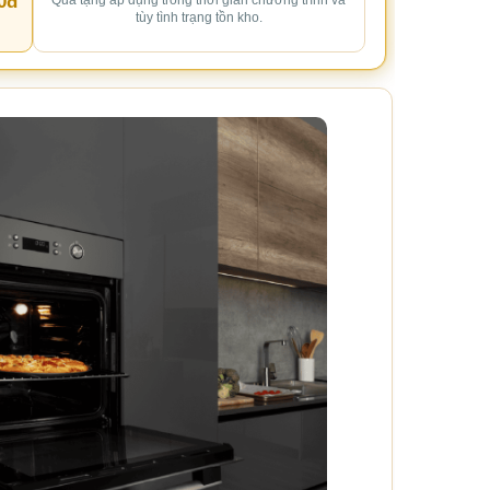
0đ
Quà tặng áp dụng trong thời gian chương trình và
tùy tình trạng tồn kho.