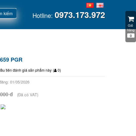
0973.173.972
m kiếm
Hotline:
Giỏ 
hàng
0
R
-659 PGR
đầu tiên đánh giá sản phẩm này
(
0
)
đăng: 01/05/2026
.000 đ
(Đã có VAT)