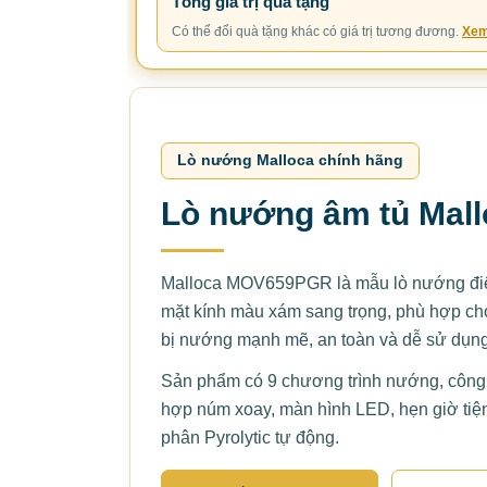
Tổng giá trị quà tặng
Có thể đổi quà tặng khác có giá trị tương đương.
Xem
Lò nướng Malloca chính hãng
Lò nướng âm tủ Ma
Malloca MOV659PGR là mẫu lò nướng điện 
mặt kính màu xám sang trọng, phù hợp cho
bị nướng mạnh mẽ, an toàn và dễ sử dụng
Sản phẩm có 9 chương trình nướng, công 
hợp núm xoay, màn hình LED, hẹn giờ tiện
phân Pyrolytic tự động.