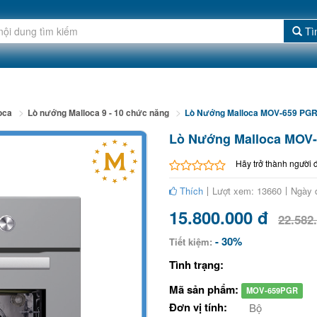
Tì
oca
Lò nướng Malloca 9 - 10 chức năng
Lò Nướng Malloca MOV-659 PG
Lò Nướng Malloca MOV
Hãy trở thành người 
Thích
Lượt xem: 13660
Ngày 
15.800.000 đ
22.582
- 30%
Tiết kiệm:
Tình trạng:
Mã sản phẩm:
MOV-659PGR
Đơn vị tính:
Bộ