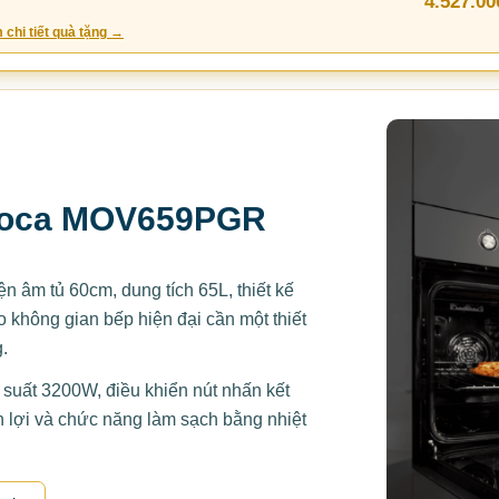
4.527.00
 chi tiết quà tặng →
lloca MOV659PGR
âm tủ 60cm, dung tích 65L, thiết kế
 không gian bếp hiện đại cần một thiết
.
suất 3200W, điều khiển nút nhấn kết
 lợi và chức năng làm sạch bằng nhiệt