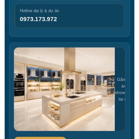
Hotline đại lý & dự án
0973.173.972
Gắn link
ảnh
showroom
tại đây