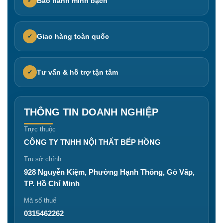
Bảo hành minh bạch
✓
Giao hàng toàn quốc
✓
Tư vấn & hỗ trợ tận tâm
✓
THÔNG TIN DOANH NGHIỆP
Trực thuộc
CÔNG TY TNHH NỘI THẤT BẾP HỒNG
Trụ sở chính
928 Nguyễn Kiệm, Phường Hạnh Thông, Gò Vấp,
TP. Hồ Chí Minh
Mã số thuế
0315462262