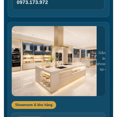
0973.173.972
Gắn link
ảnh
showroom
tại đây
Showroom & kho hàng