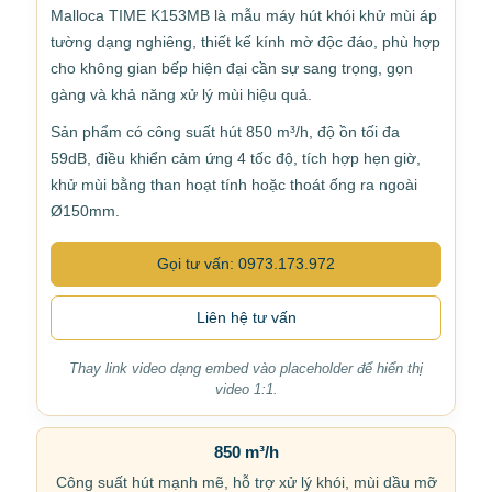
Malloca TIME K153MB là mẫu máy hút khói khử mùi áp
tường dạng nghiêng, thiết kế kính mờ độc đáo, phù hợp
cho không gian bếp hiện đại cần sự sang trọng, gọn
gàng và khả năng xử lý mùi hiệu quả.
Sản phẩm có công suất hút 850 m³/h, độ ồn tối đa
59dB, điều khiển cảm ứng 4 tốc độ, tích hợp hẹn giờ,
khử mùi bằng than hoạt tính hoặc thoát ống ra ngoài
Ø150mm.
Gọi tư vấn: 0973.173.972
Liên hệ tư vấn
Thay link video dạng embed vào placeholder để hiển thị
video 1:1.
850 m³/h
Công suất hút mạnh mẽ, hỗ trợ xử lý khói, mùi dầu mỡ