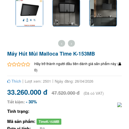
Máy Hút Mùi Malloca Time K-153MB
Hãy trở thành người đầu tiên đánh giá sản phẩm này
(
0
)
Thích
Lượt xem: 2501
Ngày đăng: 26/04/2026
33.260.000 đ
47.520.000 đ
(Đã có VAT)
- 30%
Tiết kiệm:
Tình trạng:
Mã sản phẩm:
TimeK-153MB
Đơn vị tính:
Bộ