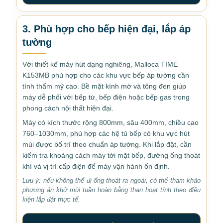
3. Phù hợp cho bếp hiện đại, lắp áp
tường
Với thiết kế máy hút dạng nghiêng, Malloca TIME
K153MB phù hợp cho các khu vực bếp áp tường cần
tính thẩm mỹ cao. Bề mặt kính mờ và tông đen giúp
máy dễ phối với bếp từ, bếp điện hoặc bếp gas trong
phong cách nội thất hiện đại.
Máy có kích thước rộng 800mm, sâu 400mm, chiều cao
760–1030mm, phù hợp các hệ tủ bếp có khu vực hút
mùi được bố trí theo chuẩn áp tường. Khi lắp đặt, cần
kiểm tra khoảng cách máy tới mặt bếp, đường ống thoát
khí và vị trí cấp điện để máy vận hành ổn định.
Lưu ý: nếu không thể đi ống thoát ra ngoài, có thể tham khảo
phương án khử mùi tuần hoàn bằng than hoạt tính theo điều
kiện lắp đặt thực tế.