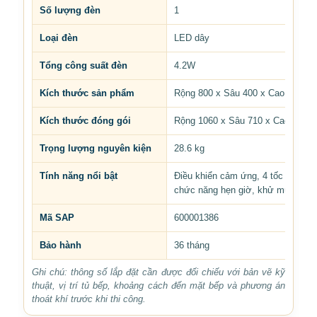
Số lượng đèn
1
Loại đèn
LED dây
Tổng công suất đèn
4.2W
Kích thước sản phẩm
Rộng 800 x Sâu 400 x Cao 760-1
Kích thước đóng gói
Rộng 1060 x Sâu 710 x Cao 540 
Trọng lượng nguyên kiện
28.6 kg
Tính năng nổi bật
Điều khiển cảm ứng, 4 tốc độ quạt
chức năng hẹn giờ, khử mùi bằng 
Mã SAP
600001386
Bảo hành
36 tháng
Ghi chú: thông số lắp đặt cần được đối chiếu với bản vẽ kỹ
thuật, vị trí tủ bếp, khoảng cách đến mặt bếp và phương án
thoát khí trước khi thi công.