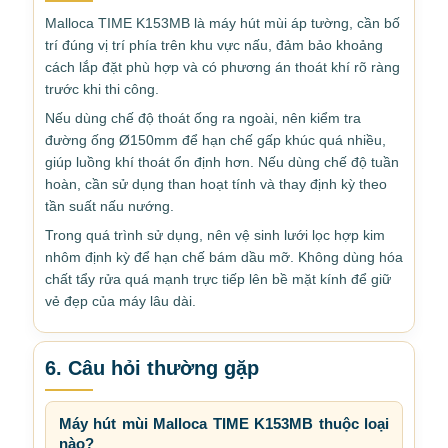
Malloca TIME K153MB là máy hút mùi áp tường, cần bố
trí đúng vị trí phía trên khu vực nấu, đảm bảo khoảng
cách lắp đặt phù hợp và có phương án thoát khí rõ ràng
trước khi thi công.
Nếu dùng chế độ thoát ống ra ngoài, nên kiểm tra
đường ống Ø150mm để hạn chế gấp khúc quá nhiều,
giúp luồng khí thoát ổn định hơn. Nếu dùng chế độ tuần
hoàn, cần sử dụng than hoạt tính và thay định kỳ theo
tần suất nấu nướng.
Trong quá trình sử dụng, nên vệ sinh lưới lọc hợp kim
nhôm định kỳ để hạn chế bám dầu mỡ. Không dùng hóa
chất tẩy rửa quá mạnh trực tiếp lên bề mặt kính để giữ
vẻ đẹp của máy lâu dài.
6. Câu hỏi thường gặp
Máy hút mùi Malloca TIME K153MB thuộc loại
nào?