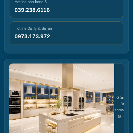
Hotline bán hàng 3
039.238.6116
Hotline đại lý & dự án
0973.173.972
Gắn link
ảnh
showroo
tại đây