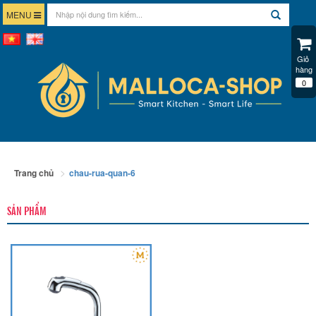
MENU
Giỏ 
hàng
0
Trang chủ
chau-rua-quan-6
SẢN PHẨM