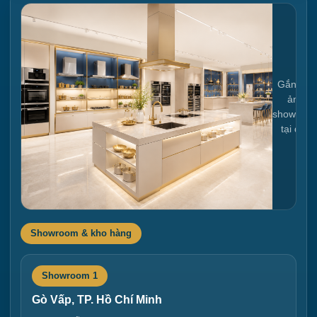
Gắn link
ảnh
showroo
tại đây
Showroom & kho hàng
Showroom 1
Gò Vấp, TP. Hồ Chí Minh