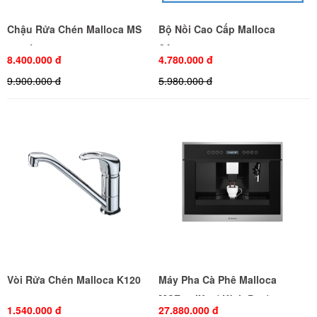
Chậu Rửa Chén Malloca MS
Bộ Nồi Cao Cấp Malloca
8815L
SA1503
8.400.000 đ
4.780.000 đ
9.900.000 đ
5.980.000 đ
Vòi Rửa Chén Malloca K120
Máy Pha Cà Phê Malloca
MCF35-IX03( Kính Đen)
1.540.000 đ
27.880.000 đ