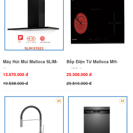
Máy Hút Mùi Malloca SLIM-
Bếp Điện Từ Malloca MH-
K1522
03IRB S
13.670.000 đ
25.300.000 đ
19.538.000 đ
29.810.000 đ