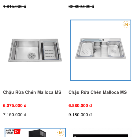
1.815.000 đ
32.800.000 đ
Chậu Rửa Chén Malloca MS
Chậu Rửa Chén Malloca MS
8801
1028N
6.075.000 đ
6.880.000 đ
7.150.000 đ
9.180.000 đ