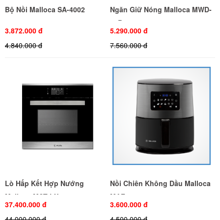
Bộ Nồi Malloca SA-4002
Ngăn Giữ Nóng Malloca MWD-
14B
3.872.000 đ
5.290.000 đ
4.840.000 đ
7.560.000 đ
Lò Hấp Kết Hợp Nướng
Nồi Chiên Không Dầu Malloca
Malloca MST-LX12
MAF-06
37.400.000 đ
3.600.000 đ
44.000.000 đ
4.500.000 đ