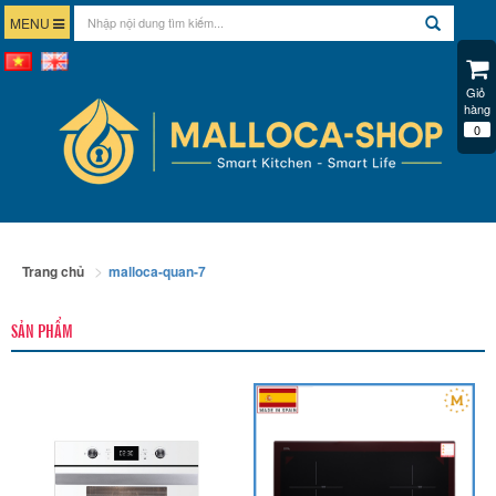
MENU
Giỏ 
hàng
0
Trang chủ
malloca-quan-7
SẢN PHẨM