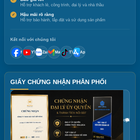
Hỗ trợ khách lẻ, công trình, đại lý và nhà thầu
Hậu mãi rõ ràng
✓
Hỗ trợ bảo hành, lắp đặt và sử dụng sản phẩm
Kết nối với chúng tôi
f
YT
Zalo
Mail
TT
App
GIẤY CHỨNG NHẬN PHÂN PHỐI
Gắn link ảnh giấy chứng nhận tại đây