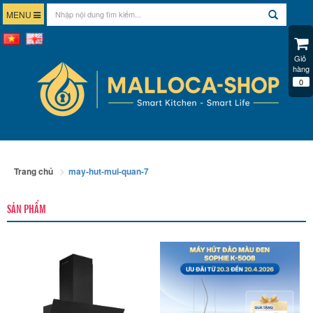
MENU
Giỏ 
hàng
0
Trang chủ
may-hut-mui-quan-7
SẢN PHẨM