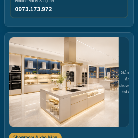
Hotline đại lý & dự án
0973.173.972
Gắn link
ảnh
showroo
tại đây
Showroom & kho hàng