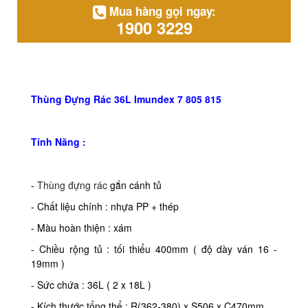
Mua hàng gọi ngay:
1900 3229
Thùng Đựng Rác 36L Imundex 7 805 815
Tính Năng :
-
Thùng đựng rác
gắn cánh tủ
- Chất liệu chính : nhựa PP + thép
- Màu hoàn thiện : xám
- Chiều rộng tủ : tối thiểu 400mm ( độ dày ván 16 -
19mm )
- Sức chứa : 36L ( 2 x 18L )
- Kích thước tổng thể : R(362-380) x S506 x C470mm