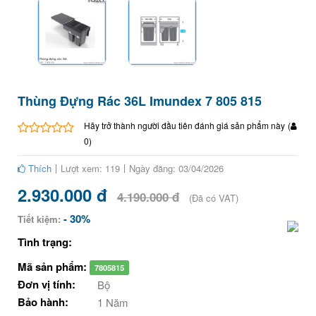
Thùng Đựng Rác 36L Imundex 7 805 815
Hãy trở thành người đầu tiên đánh giá sản phẩm này
(
0
)
Thích
Lượt xem: 119
Ngày đăng: 03/04/2026
2.930.000 đ
4.190.000 đ
(Đã có VAT)
- 30%
Tiết kiệm:
Tình trạng:
Mã sản phẩm:
7805815
Đơn vị tính:
Bộ
Bảo hành:
1 Năm