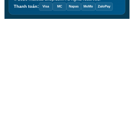
Thanh toán:
Visa
MC
Napas
MoMo
ZaloPay