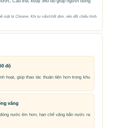
n nước. Cấu trúc xoay 360 độ giúp người dùng
ề mặt là Chrome. Khi tư vấn/chốt đơn, nên đối chiếu hình
60 độ
nh hoạt, giúp thao tác thuận tiện hơn trong khu
hống văng
úp dòng nước êm hơn, hạn chế văng bắn nước ra