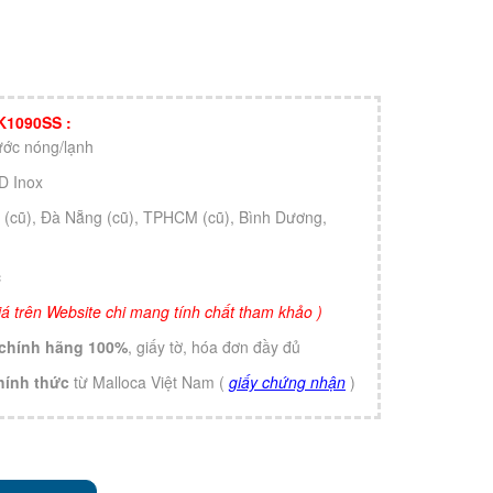
 K1090SS :
ớc nóng/lạnh
VD Inox
i (cũ), Đà Nẵng (cũ), TPHCM (cũ), Bình Dương,
c
 giá trên Website chi mang tính chất tham khảo )
chính hãng 100%
, giấy tờ, hóa đơn đầy đủ
hính thức
từ Malloca Việt Nam (
giấy chứng nhận
)