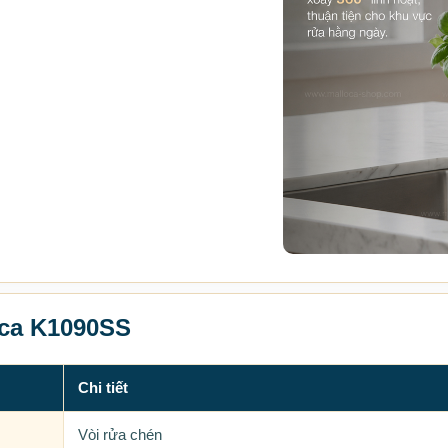
oca K1090SS
Chi tiết
Vòi rửa chén