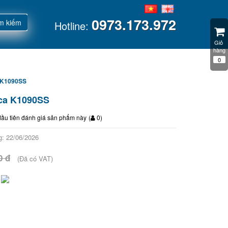
0973.173.972
m kiếm
Hotline:
Giỏ 
hàng
0
ca K1090SS
loca K1090SS
đầu tiên đánh giá sản phẩm này
(
0
)
: 22/06/2026
0 đ
(Đã có VAT)