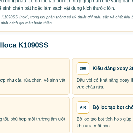
ệu đồng thau, có bộ lọc tạo bọt tích hợp giúp hạn chế văng bắ
vệ sinh chén bát hoặc làm sạch vật dụng kích thước lớn.
 K1090SS Inox”, trong khi phần thông số kỹ thuật ghi màu sắc và chất liệu b
 nhất cách gọi màu hoàn thiện.
alloca K1090SS
Kiểu dáng xoay 3
360
ợp nhu cầu rửa chén, vệ sinh vật
Đầu vòi có khả năng xoay li
vực chậu rửa.
Bộ lọc tạo bọt c
AIR
ng tốt, phù hợp môi trường ẩm ướt
Bộ lọc tạo bọt tích hợp gi
khu vực mặt bàn.