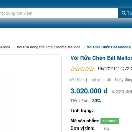
Tì
alloca
Vòi rửa đồng thau mạ chrome Malloca
Vòi Rửa Chén Bát Mallo
Vòi Rửa Chén Bát Mal
Hãy trở thành người 
Thích
Lượt xem: 39
Ngày đăng
3.020.000 đ
4.320.00
- 30%
Tiết kiệm:
Tình trạng:
Mã sản phẩm:
K1090SS
Đơn vị tính:
Bộ