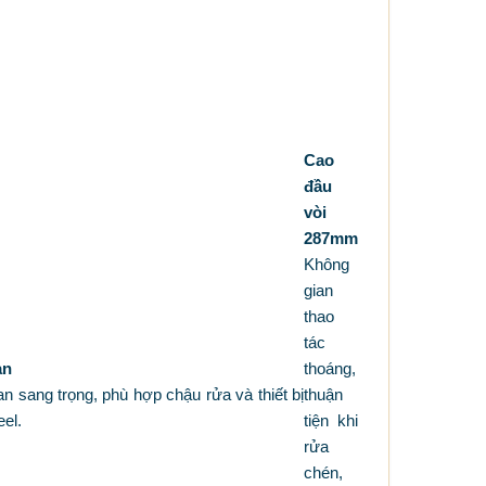
Cao
đầu
vòi
287mm
Không
gian
thao
tác
an
thoáng,
an sang trọng, phù hợp chậu rửa và thiết bị
thuận
el.
tiện khi
rửa
chén,