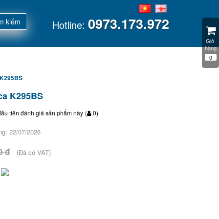
0973.173.972
m kiếm
Hotline:
Giỏ 
hàng
0
ca K295BS
loca K295BS
đầu tiên đánh giá sản phẩm này
(
0
)
ng: 22/07/2026
0 đ
(Đã có VAT)