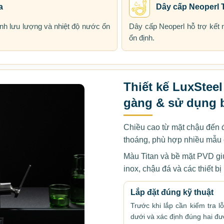
a
Dây cấp Neoperl 
hỉnh lưu lượng và nhiệt độ nước ổn
Dây cấp Neoperl hỗ trợ kết 
ổn định.
Thiết kế LuxSteel
gàng & sử dụng 
Chiều cao từ mặt chậu đến 
thoáng, phù hợp nhiều mẫu 
Màu Titan và bề mặt PVD g
inox, chậu đá và các thiết b
Lắp đặt đúng kỹ thuật
Trước khi lắp cần kiểm tra 
dưới và xác định đúng hai đ