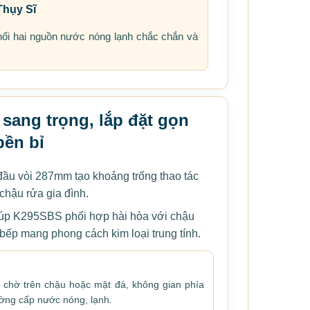
Thụy Sĩ
nối hai nguồn nước nóng lạnh chắc chắn và
 sang trọng, lắp đặt gọn
bền bỉ
đầu vòi 287mm tạo khoảng trống thao tác
chậu rửa gia đình.
iúp K295SBS phối hợp hài hòa với chậu
ị bếp mang phong cách kim loại trung tính.
lỗ chờ trên chậu hoặc mặt đá, không gian phía
ường cấp nước nóng, lạnh.