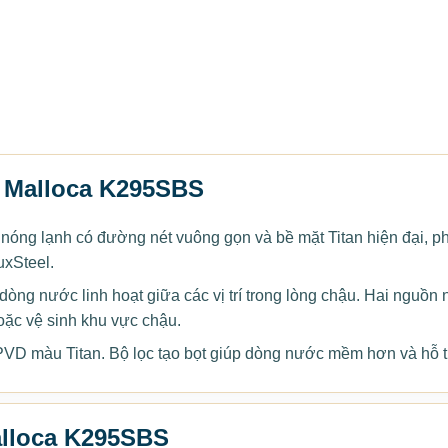
n Malloca K295SBS
óng lạnh có đường nét vuông gọn và bề mặt Titan hiện đại, p
uxSteel.
ng nước linh hoạt giữa các vị trí trong lòng chậu. Hai nguồn n
oặc vệ sinh khu vực chậu.
PVD màu Titan. Bộ lọc tạo bọt giúp dòng nước mềm hơn và hỗ t
alloca K295SBS