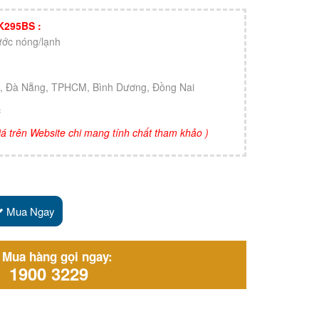
 K295BS :
ớc nóng/lạnh
ội, Đà Nẵng, TPHCM, Bình Dương, Đồng Nai
c
 giá trên Website chi mang tính chất tham khảo )
Mua Ngay
Mua hàng gọi ngay:
1900 3229