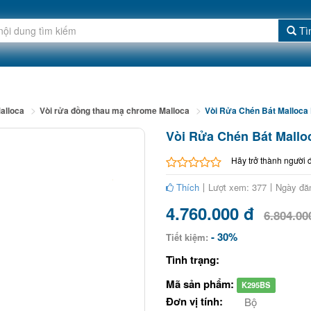
Tì
alloca
Vòi rửa đồng thau mạ chrome Malloca
Vòi Rửa Chén Bát Mallo
Vòi Rửa Chén Bát Mal
Hãy trở thành người 
Thích
Lượt xem: 377
Ngày đă
4.760.000 đ
6.804.00
- 30%
Tiết kiệm:
Tình trạng:
Mã sản phẩm:
K295BS
Đơn vị tính:
Bộ