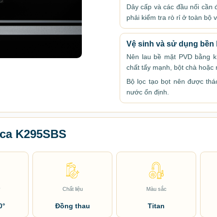
Dây cấp và các đầu nối cần đ
phải kiểm tra rò rỉ ở toàn bộ vị
Vệ sinh và sử dụng bền 
Nên lau bề mặt PVD bằng k
chất tẩy mạnh, bột chà hoặc
Bộ lọc tạo bọt nên được tháo
nước ổn định.
oca K295SBS
y
Chất liệu
Màu sắc
0°
Đồng thau
Titan