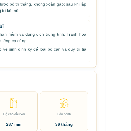
ược bố trí thẳng, không xoắn gập; sau khi lắp
 trí kết nối.
bỉ
hăn mềm và dung dịch trung tính. Tránh hóa
 miếng cọ cứng.
 vệ sinh định kỳ để loại bỏ cặn và duy trì tia
Độ cao đầu vòi
Bảo hành
287 mm
36 tháng