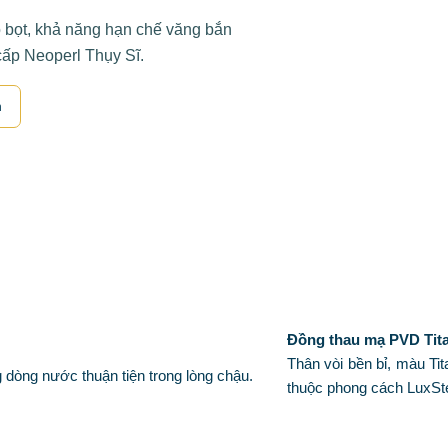
o bọt, khả năng hạn chế văng bắn
cấp Neoperl Thụy Sĩ.
n
Đồng thau mạ PVD Tit
Thân vòi bền bỉ, màu Tit
 dòng nước thuận tiện trong lòng chậu.
thuộc phong cách LuxSte