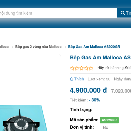
Tì
lloca
Bếp gas 2 vùng nấu Malloca
Bếp Gas Âm Malloca AS920GR
Bếp Gas Âm Malloca A
Hãy trở thành người 
Thích
Lượt xem: 30
Ngày đăng
4.900.000 đ
7.020.00
- 30%
Tiết kiệm:
Tình trạng:
Mã sản phẩm:
AS920GR
Đơn vị tính:
Bộ