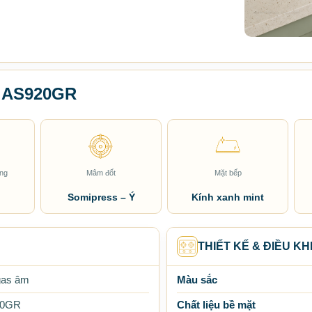
a AS920GR
ùng
Mâm đốt
Mặt bếp
Somipress – Ý
Kính xanh mint
THIẾT KẾ & ĐIỀU KH
gas âm
Màu sắc
20GR
Chất liệu bề mặt