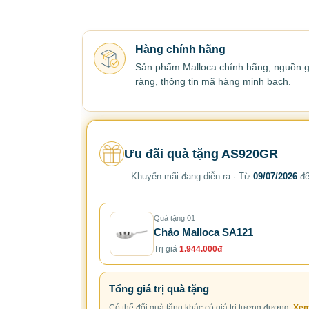
Hàng chính hãng
Sản phẩm Malloca chính hãng, nguồn g
ràng, thông tin mã hàng minh bạch.
Ưu đãi quà tặng AS920GR
Khuyến mãi đang diễn ra · Từ
09/07/2026
đ
Quà tặng 01
Chảo Malloca SA121
Trị giá
1.944.000đ
Tổng giá trị quà tặng
Có thể đổi quà tặng khác có giá trị tương đương.
Xem