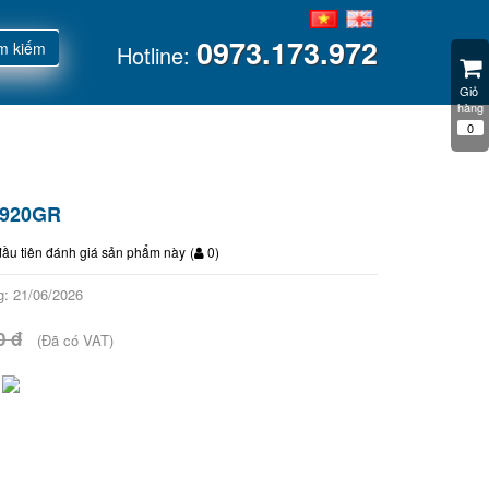
0973.173.972
m kiếm
Hotline:
Giỏ 
hàng
0
S920GR
đầu tiên đánh giá sản phẩm này
(
0
)
: 21/06/2026
0 đ
(Đã có VAT)