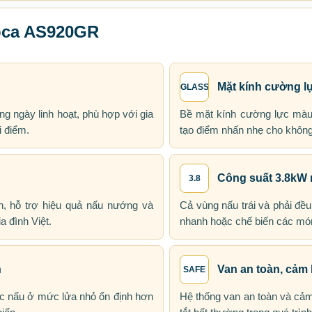
loca AS920GR
Mặt kính cường l
GLASS
ng ngày linh hoạt, phù hợp với gia
Bề mặt kính cường lực màu 
i điểm.
tạo điểm nhấn nhẹ cho không 
Công suất 3.8kW 
3.8
h, hỗ trợ hiệu quả nấu nướng và
Cả vùng nấu trái và phải đều
a đình Việt.
nhanh hoặc chế biến các mó
n
Van an toàn, cảm 
SAFE
c nấu ở mức lửa nhỏ ổn định hơn
Hệ thống van an toàn và cảm 