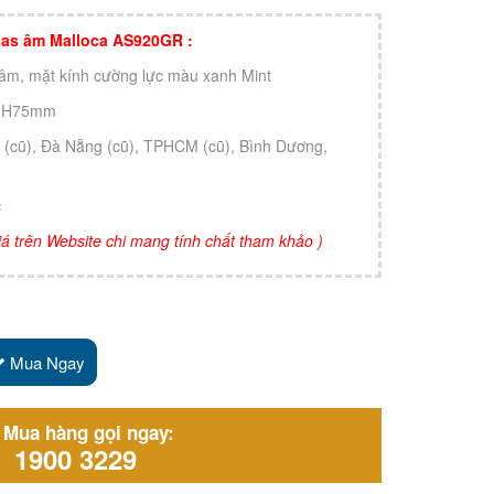
 gas âm Malloca AS920GR :
 âm, mặt kính cường lực màu xanh Mint
 x H75mm
i (cũ), Đà Nẵng (cũ), TPHCM (cũ), Bình Dương,
c
 giá trên Website chi mang tính chất tham khảo )
Mua Ngay
Mua hàng gọi ngay:
1900 3229