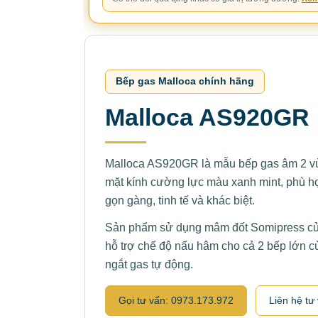
Bếp gas Malloca chính hãng
Malloca AS920GR
Malloca AS920GR là mẫu bếp gas âm 2 vùn
mặt kính cường lực màu xanh mint, phù h
gọn gàng, tinh tế và khác biệt.
Sản phẩm sử dụng mâm đốt Somipress của
hỗ trợ chế độ nấu hâm cho cả 2 bếp lớn c
ngắt gas tự động.
Gọi tư vấn: 0973.173.972
Liên hệ tư