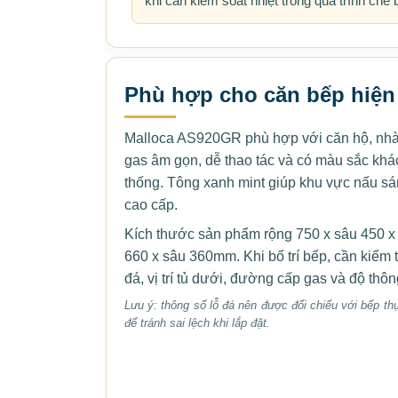
khi cần kiểm soát nhiệt trong quá trình chế 
Phù hợp cho căn bếp hiện
Malloca AS920GR phù hợp với căn hộ, nhà
gas âm gọn, dễ thao tác và có màu sắc khác
thống. Tông xanh mint giúp khu vực nấu s
cao cấp.
Kích thước sản phẩm rộng 750 x sâu 450 x
660 x sâu 360mm. Khi bố trí bếp, cần kiểm 
đá, vị trí tủ dưới, đường cấp gas và độ thôn
Lưu ý: thông số lỗ đá nên được đối chiếu với bếp thự
để tránh sai lệch khi lắp đặt.