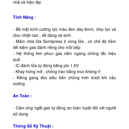
nhã và hiện đại
Tính Năng :
- Bề mặt kính cường lực màu đen dày 8mm, chịu lực và
chịu nhiệt cao , dễ dàng vệ sinh
- Mâm chia lửa Somipress 2 vòng lửa , có chế độ hầm
tiết kiệm gas dành riêng cho mỗi bếp
- Hệ thống kim phun gas nằm ngang chống tắc hiệu
quả
- IC đánh lửa tự động bằng pin 1,5V
- Khay hứng mỡ , chống tràn bằng inox không rỉ
- Kiềng gang đúc siêu bền chống trơn trượt khi nấu
nướng
An Toàn :
- Cảm ứng ngắt gas tự động an toàn tuyệt đối với người
sử dụng
Thông Số Kỹ Thuật :