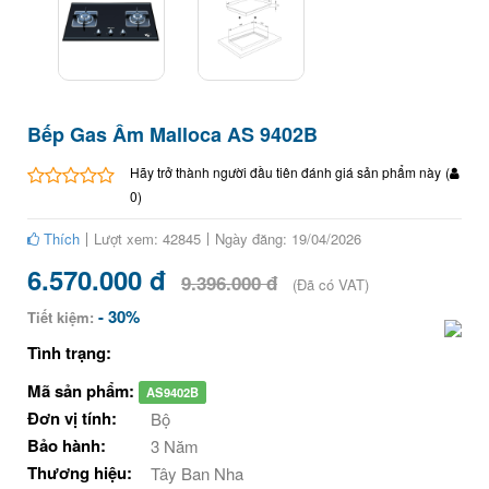
Bếp Gas Âm Malloca AS 9402B
Hãy trở thành người đầu tiên đánh giá sản phẩm này
(
0
)
Thích
Lượt xem: 42845
Ngày đăng: 19/04/2026
6.570.000 đ
9.396.000 đ
(Đã có VAT)
- 30%
Tiết kiệm:
Tình trạng:
Mã sản phẩm:
AS9402B
Đơn vị tính:
Bộ
Bảo hành:
3 Năm
Thương hiệu:
Tây Ban Nha