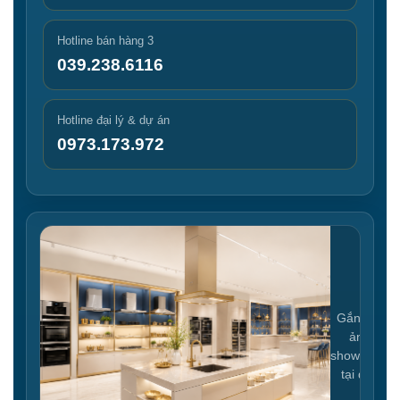
Hotline bán hàng 3
039.238.6116
Hotline đại lý & dự án
0973.173.972
Gắn link
ảnh
showroom
tại đây