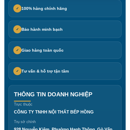
100% hàng chính hãng
✓
Bảo hành minh bạch
✓
Giao hàng toàn quốc
✓
Tư vấn & hỗ trợ tận tâm
✓
THÔNG TIN DOANH NGHIỆP
Trực thuộc
CÔNG TY TNHH NỘI THẤT BẾP HỒNG
Trụ sở chính
928 Nguyễn Kiệm, Phường Hạnh Thông, Gò Vấp,