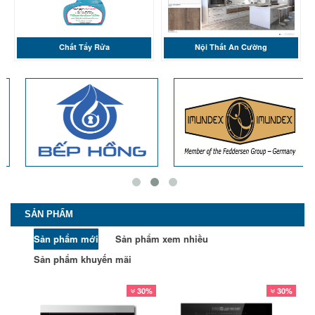
Chất Tẩy Rửa
Nội Thất An Cường
SẢN PHẨM
Sản phẩm mới
Sản phẩm xem nhiều
Sản phẩm khuyến mãi
30%
30%