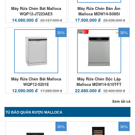
Máy Rửa Chén Bát Malloca
Máy Rửa Chén Bán Âm
WQP12-J7223AE5
Malloca MDW14-S08SI
14.080.000 đ
17.500.000 đ
20.127.000 đ
25.036.000 đ
30%
30%
Máy Rửa Chén Bát Malloca
Máy Rửa Chén Độc Lập
WQP12-5201E
Malloca MDW14-S10TFT
12.090.000 đ
22.680.000 đ
17.280.000 đ
32.400.000 đ
Xem tất cả
TỦ BẢO QUẢN RƯỢU MALLOCA
30%
30%