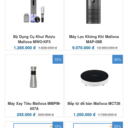
Bộ Dụng Cụ Khui Rượu
Máy Lọc Không Khí Malloca
Malloca MWO-KP3
MAP-08B
1.285.000 đ
9.070.000 đ
1.836.000 đ
12.960.000 đ
15%
30%
Máy Xay Tiêu Malloca MMPM-
Bếp từ để bàn Malloca MCT26
657A
255.000 đ
1.200.000 đ
300.000 đ
1.728.000 đ
15%
25%