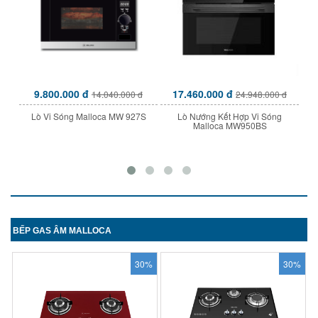
9.800.000 đ
17.460.000 đ
14.040.000 đ
24.948.000 đ
Lò Vi Sóng Malloca MW 927S
Lò Nướng Kết Hợp Vi Sóng
Máy Hút Mùi Â
Malloca MW950BS
BẾP GAS ÂM MALLOCA
30%
30%