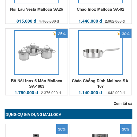
Nồi Lẩu Vesta Malloca SA26
Chảo Inox Malloca SA-02
815.000 đ
1.440.000 đ
1.166.000 đ
2.062.000 đ
25%
30%
Bộ Nồi Inox 6 Món Malloca
Chảo Chống Dính Malloca SA-
SA-1903
167
1.780.000 đ
1.140.000 đ
2.376.000 đ
1.642.000 đ
Xem tất cả
DỤNG CỤ GIA DỤNG MALLOCA
30%
30%