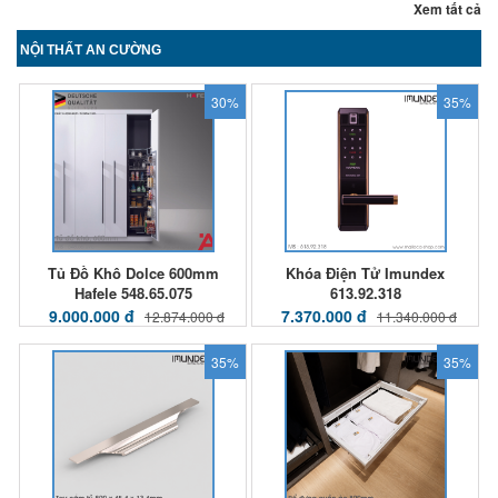
Xem tất cả
NỘI THẤT AN CƯỜNG
30%
35%
Tủ Đồ Khô Dolce 600mm
Khóa Điện Tử Imundex
Hafele 548.65.075
613.92.318
9.000.000 đ
7.370.000 đ
12.874.000 đ
11.340.000 đ
35%
35%