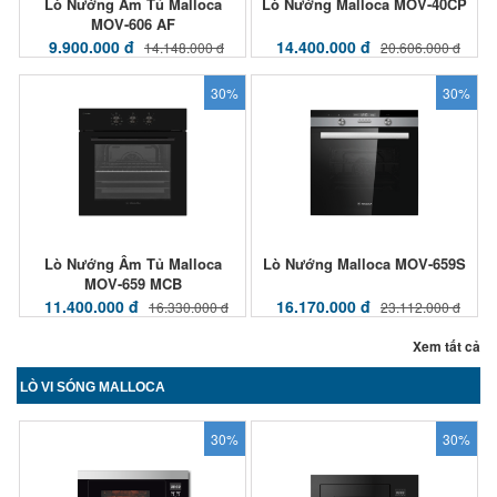
Lò Nướng Âm Tủ Malloca
Lò Nướng Malloca MOV-40CP
MOV-606 AF
9.900.000 đ
14.400.000 đ
14.148.000 đ
20.606.000 đ
30%
30%
Lò Nướng Âm Tủ Malloca
Lò Nướng Malloca MOV-659S
MOV-659 MCB
11.400.000 đ
16.170.000 đ
16.330.000 đ
23.112.000 đ
Xem tất cả
LÒ VI SÓNG MALLOCA
30%
30%