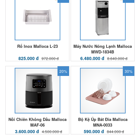
Rổ Inox Malloca L-23
Máy Nước Nóng Lạnh Malloca
MWD-1834B
825.000 đ
6.480.000 đ
972.000 đ
8.640.000 đ
20%
30%
Nồi Chiên Không Dầu Malloca
Bộ Kệ Úp Bát Đĩa Malloca
MAF-06
MNA-0033
3.600.000 đ
590.000 đ
4.500.000 đ
844.000 đ