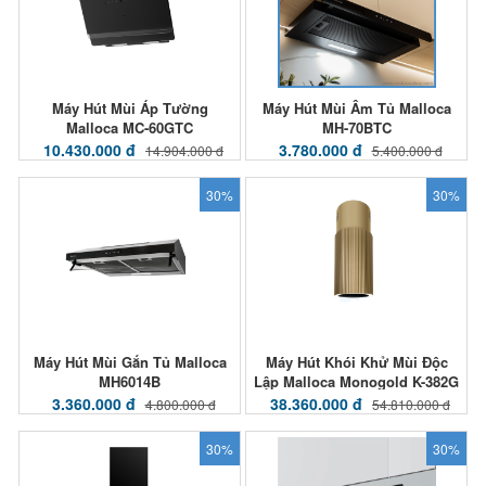
Máy Hút Mùi Áp Tường
Máy Hút Mùi Âm Tủ Malloca
Malloca MC-60GTC
MH-70BTC
10.430.000 đ
3.780.000 đ
14.904.000 đ
5.400.000 đ
30%
30%
Máy Hút Mùi Gắn Tủ Malloca
Máy Hút Khói Khử Mùi Độc
MH6014B
Lập Malloca Monogold K-382G
3.360.000 đ
38.360.000 đ
4.800.000 đ
54.810.000 đ
30%
30%