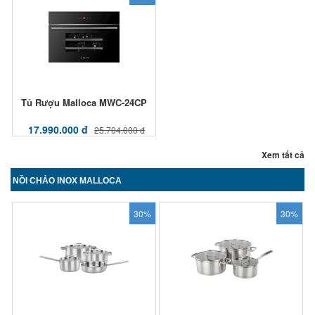
Tủ Rượu Malloca MWC-24CP
17.990.000 đ
25.704.000 đ
Xem tất cả
NỒI CHẢO INOX MALLOCA
30%
30%