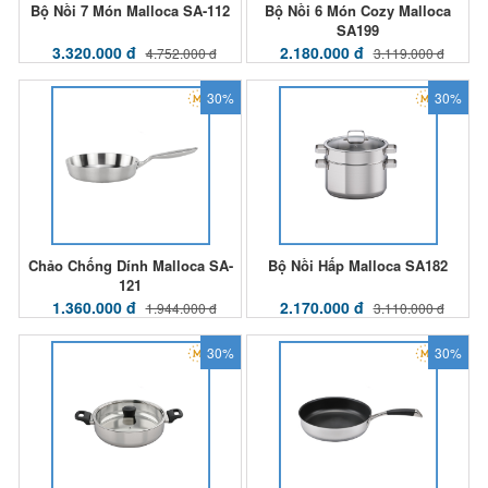
Bộ Nồi 7 Món Malloca SA-112
Bộ Nồi 6 Món Cozy Malloca
SA199
3.320.000 đ
2.180.000 đ
4.752.000 đ
3.119.000 đ
30%
30%
Chảo Chống Dính Malloca SA-
Bộ Nồi Hấp Malloca SA182
121
1.360.000 đ
2.170.000 đ
1.944.000 đ
3.110.000 đ
30%
30%