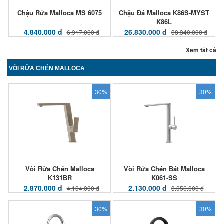
Chậu Rửa Malloca MS 6075
Chậu Đá Malloca K86S-MYST
K86L
4.840.000 đ
26.830.000 đ
6.917.000 đ
38.340.000 đ
Xem tất cả
VÒI RỬA CHÉN MALLOCA
30%
30%
Vòi Rửa Chén Malloca
Vòi Rửa Chén Bát Malloca
K131BR
K061-SS
2.870.000 đ
2.130.000 đ
4.104.000 đ
3.056.000 đ
30%
30%