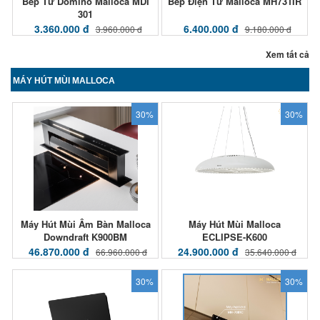
Bếp Từ Domino Malloca MDI
Bếp Điện Từ Malloca MH731IR
301
3.360.000 đ
6.400.000 đ
3.960.000 đ
9.180.000 đ
Xem tất cả
MÁY HÚT MÙI MALLOCA
30%
30%
Máy Hút Mùi Âm Bàn Malloca
Máy Hút Mùi Malloca
Downdraft K900BM
ECLIPSE-K600
46.870.000 đ
24.900.000 đ
66.960.000 đ
35.640.000 đ
30%
30%