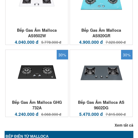
Bếp Gas Âm Malloca
Bếp Gas Âm Malloca
AS9502W
AS920GR
4.040.000 đ
4.900.000 đ
5.778.000 đ
7.020.000 đ
30%
30%
Bếp Gas Âm Malloca GHG
Bếp Gas Âm Malloca AS
732A
9602DG
4.240.000 đ
5.470.000 đ
6.068.000 đ
7.815.000 đ
Xem tất cả
BẾP ĐIỆN TỪ MALLOCA