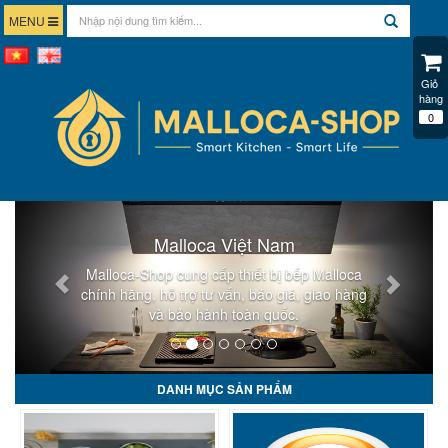
MENU
Giỏ 
hàng
0
Malloca Việt Nam
Malloca-Shop cung cấp thiết bị bếp Malloca
chính hãng, hỗ trợ tư vấn, báo giá, giao hàng
và bảo hành toàn quốc.
DANH MỤC SẢN PHẨM