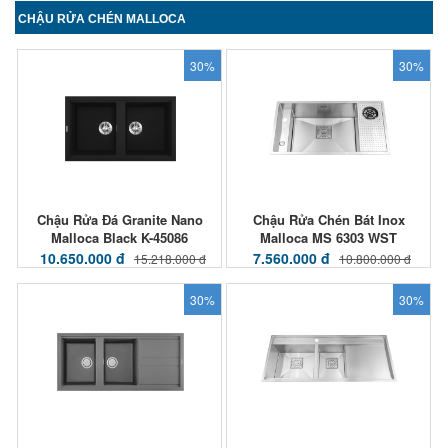
CHẬU RỬA CHÉN MALLOCA
30%
30%
Chậu Rửa Đá Granite Nano
Chậu Rửa Chén Bát Inox
Malloca Black K-45086
Malloca MS 6303 WST
10.650.000 đ
7.560.000 đ
15.218.000 đ
10.800.000 đ
30%
30%