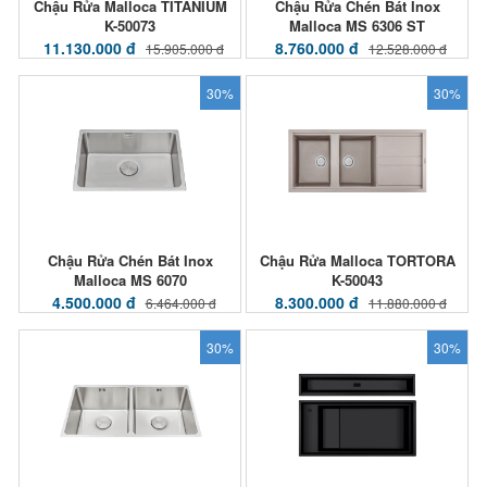
Chậu Rửa Malloca TITANIUM
Chậu Rửa Chén Bát Inox
K-50073
Malloca MS 6306 ST
11.130.000 đ
8.760.000 đ
15.905.000 đ
12.528.000 đ
30%
30%
Chậu Rửa Chén Bát Inox
Chậu Rửa Malloca TORTORA
Malloca MS 6070
K-50043
4.500.000 đ
8.300.000 đ
6.464.000 đ
11.880.000 đ
30%
30%