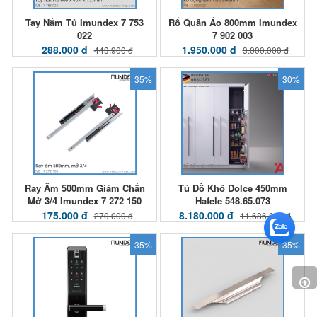
Tay Nắm Tủ Imundex 7 753
Rổ Quần Áo 800mm Imundex
022
7 902 003
288.000 đ
1.950.000 đ
443.900 đ
3.000.000 đ
35%
30%
Ray Âm 500mm Giảm Chấn
Tủ Đồ Khô Dolce 450mm
Mở 3/4 Imundex 7 272 150
Hafele 548.65.073
175.000 đ
8.180.000 đ
270.000 đ
11.686.000 đ
35%
35%