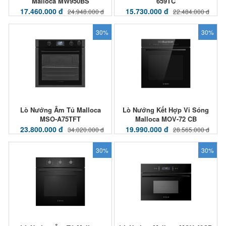
Malloca MW950BS
659TC
17.460.000 đ
15.730.000 đ
24.948.000 đ
22.484.000 đ
30%
30%
Lò Nướng Âm Tủ Malloca
Lò Nướng Kết Hợp Vi Sóng
MSO-A75TFT
Malloca MOV-72 CB
23.800.000 đ
19.990.000 đ
34.020.000 đ
28.565.000 đ
30%
30%