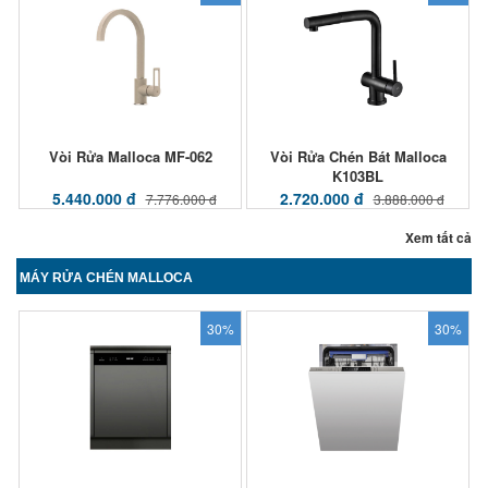
Vòi Rửa Malloca MF-062
Vòi Rửa Chén Bát Malloca
K103BL
5.440.000 đ
2.720.000 đ
7.776.000 đ
3.888.000 đ
Xem tất cả
MÁY RỬA CHÉN MALLOCA
30%
30%