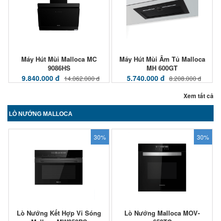
Máy Hút Mùi Malloca MC
Máy Hút Mùi Âm Tủ Malloca
9086HS
MH 600GT
9.840.000 đ
5.740.000 đ
14.062.000 đ
8.208.000 đ
Xem tất cả
LÒ NƯỚNG MALLOCA
30%
30%
Lò Nướng Kết Hợp Vi Sóng
Lò Nướng Malloca MOV-