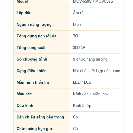
Model
MOV-659S / MOV659S
Lắp đặt
Âm tủ
Nguồn năng lượng
Điện
Tổng dung tích tối đa
70L
Tổng công suất
3000W
Số chương trình
9 chức năng nướng
Dạng điều khiển
Nút nhấn kết hợp núm xoay
Màn hình hiển thị
LED / LCD
Màu sắc
Kính đen + viền inox
Cửa kính
Kính 3 lớp
Đèn chiếu sáng bên trong
Có
Chức năng hẹn giờ
Có