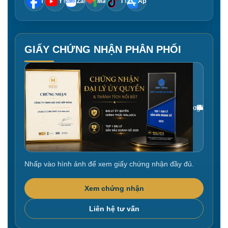
f
YT
Zalo
Mail
TT
App
GIẤY CHỨNG NHẬN PHÂN PHỐI
Gắn link ảnh giấy chứng nhận tại đây
Nhấp vào hình ảnh để xem giấy chứng nhận đầy đủ.
Xem chứng nhận
Liên hệ tư vấn