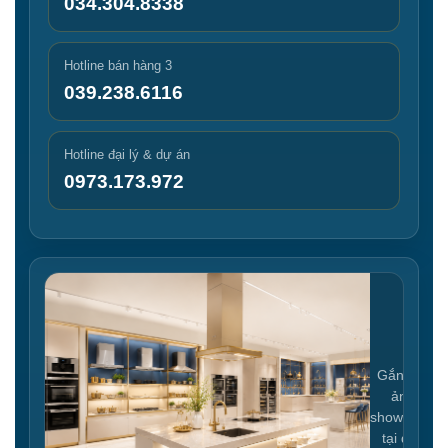
034.304.8338
Hotline bán hàng 3
039.238.6116
Hotline đại lý & dự án
0973.173.972
Gắn link
ảnh
showroom
tại đây