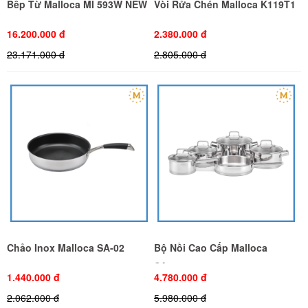
Bếp Từ Malloca MI 593W NEW
Vòi Rửa Chén Malloca K119T1
16.200.000 đ
2.380.000 đ
23.171.000 đ
2.805.000 đ
Chảo Inox Malloca SA-02
Bộ Nồi Cao Cấp Malloca
SA1503
1.440.000 đ
4.780.000 đ
2.062.000 đ
5.980.000 đ