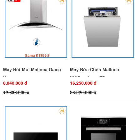
Máy Hút Mùi Malloca Gama
Máy Rửa Chén Malloca
K3155.9
WQP12-J7713FB
8.840.000 đ
16.250.000 đ
12.636.000 đ
23.220.000 đ