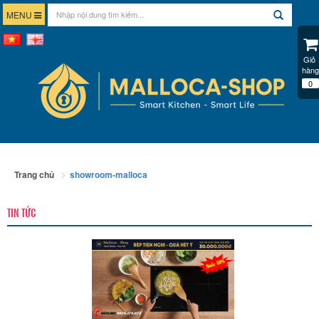
MENU
Giỏ 
hàng
0
Trang chủ
showroom-malloca
TIN TỨC