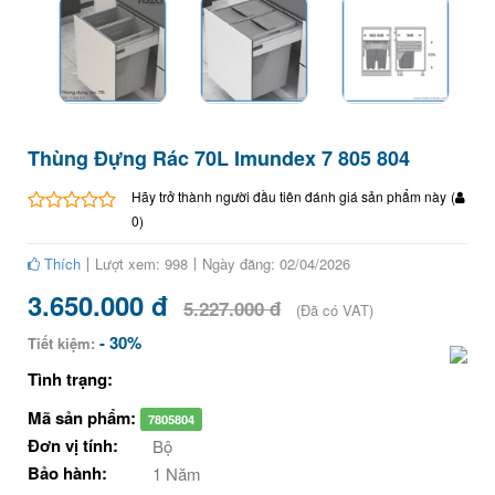
Thùng Đựng Rác 70L Imundex 7 805 804
Hãy trở thành người đầu tiên đánh giá sản phẩm này
(
0
)
Thích
Lượt xem: 998
Ngày đăng: 02/04/2026
3.650.000 đ
5.227.000 đ
(Đã có VAT)
- 30%
Tiết kiệm:
Tình trạng:
Mã sản phẩm:
7805804
Đơn vị tính:
Bộ
Bảo hành:
1 Năm