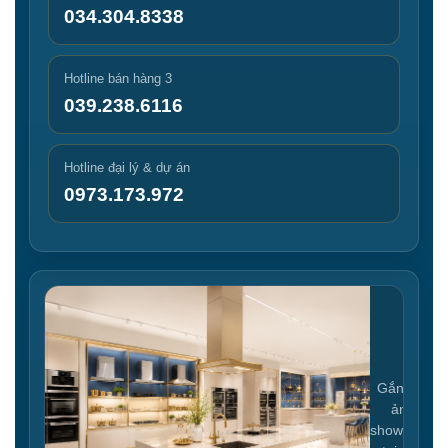
034.304.8338
Hotline bán hàng 3
039.238.6116
Hotline đại lý & dự án
0973.173.972
Gắn link
ảnh
showroom