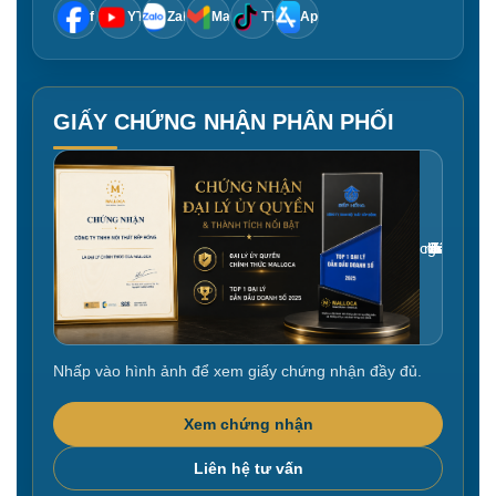
f
YT
Zalo
Mail
TT
App
GIẤY CHỨNG NHẬN PHÂN PHỐI
Gắn link ảnh giấy chứng nhận tại đây
Nhấp vào hình ảnh để xem giấy chứng nhận đầy đủ.
Xem chứng nhận
Liên hệ tư vấn