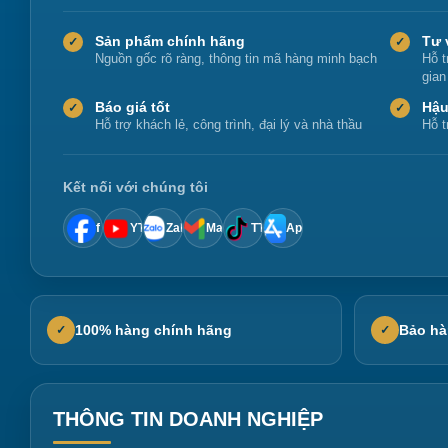
Sản phẩm chính hãng
Tư 
✓
✓
Nguồn gốc rõ ràng, thông tin mã hàng minh bạch
Hỗ t
gian
Báo giá tốt
Hậu
✓
✓
Hỗ trợ khách lẻ, công trình, đại lý và nhà thầu
Hỗ t
Kết nối với chúng tôi
f
YT
Zalo
Mail
TT
App
100% hàng chính hãng
Bảo hà
✓
✓
THÔNG TIN DOANH NGHIỆP