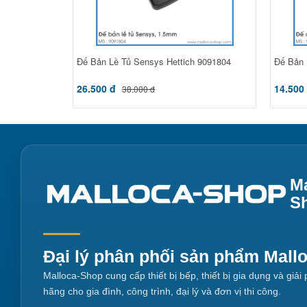
Đế Bản Lề Tủ Sensys Hettich 9091804
Đế Bản
26.500 đ
14.500
38.000 đ
Ma
S
Đại lý phân phối sản phẩm Mall
Malloca-Shop cung cấp thiết bị bếp, thiết bị gia dụng và giả
hãng cho gia đình, công trình, đại lý và đơn vị thi công.