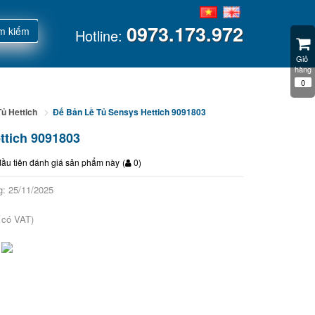
0973.173.972
m kiếm
Hotline:
Giỏ 
hàng
0
Tủ Hettich
Đế Bản Lề Tủ Sensys Hettich 9091803
ettich 9091803
đầu tiên đánh giá sản phẩm này
(
0
)
: 25/11/2025
 có VAT)