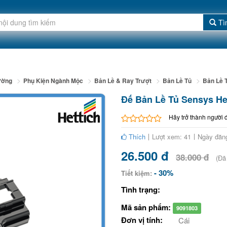
Tì
ường
Phụ Kiện Ngành Mộc
Bản Lề & Ray Trượt
Bản Lề Tủ
Bản Lề 
Đế Bản Lề Tủ Sensys H
Hãy trở thành người 
Thích
Lượt xem: 41
Ngày đăng
26.500 đ
38.000 đ
(Đã
- 30%
Tiết kiệm:
Tình trạng:
Mã sản phẩm:
9091803
Đơn vị tính:
Cái