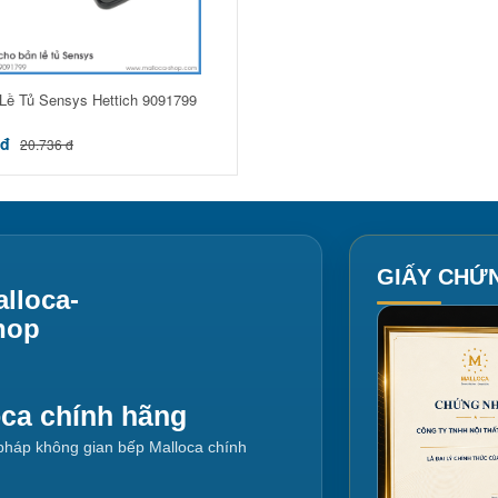
 Lề Tủ Sensys Hettich 9091799
 đ
20.736 đ
GIẤY CHỨ
lloca-
hop
oca chính hãng
i pháp không gian bếp Malloca chính