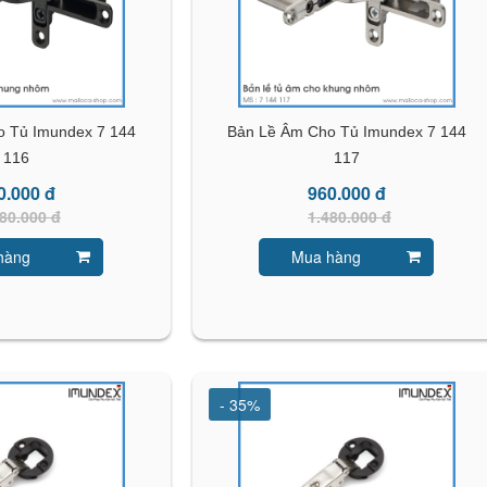
o Tủ Imundex 7 144
Bản Lề Âm Cho Tủ Imundex 7 144
116
117
0.000 đ
960.000 đ
80.000 đ
1.480.000 đ
hàng
Mua hàng
- 35%