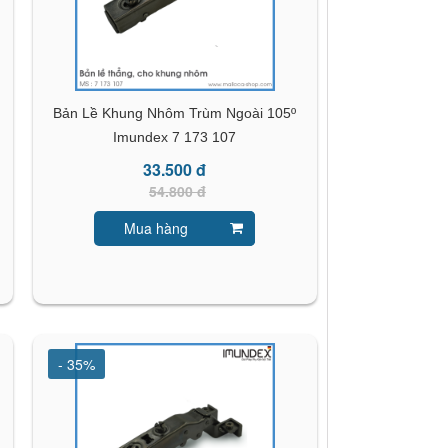
Bản Lề Khung Nhôm Trùm Ngoài 105º
Imundex 7 173 107
33.500 đ
54.800 đ
Mua hàng
- 35%