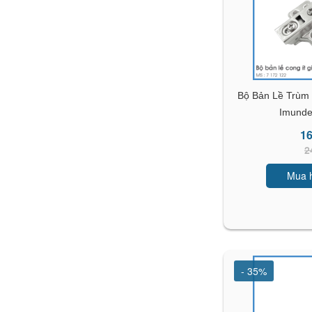
Bộ Bản Lề Trù
Imunde
16
2
Mua 
- 35%