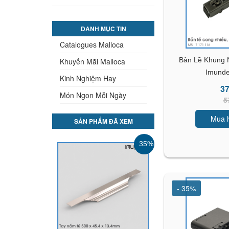
DANH MỤC TIN
Catalogues Malloca
Bản Lề Khung 
Khuyến Mãi Malloca
Imunde
Kinh Nghiệm Hay
37
Món Ngon Mỗi Ngày
5
Mua 
SẢN PHẨM ĐÃ XEM
35%
- 35%