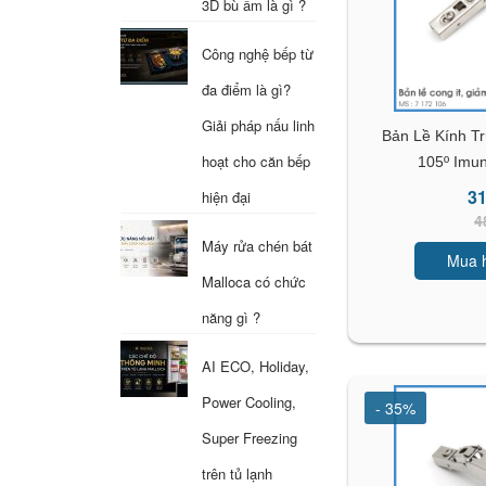
3D bù ẩm là gì ?
Công nghệ bếp từ
đa điểm là gì?
Giải pháp nấu linh
Bản Lề Kính T
hoạt cho căn bếp
105º Imu
31
hiện đại
4
Máy rửa chén bát
Mua 
Malloca có chức
năng gì ?
AI ECO, Holiday,
Power Cooling,
- 35%
Super Freezing
trên tủ lạnh