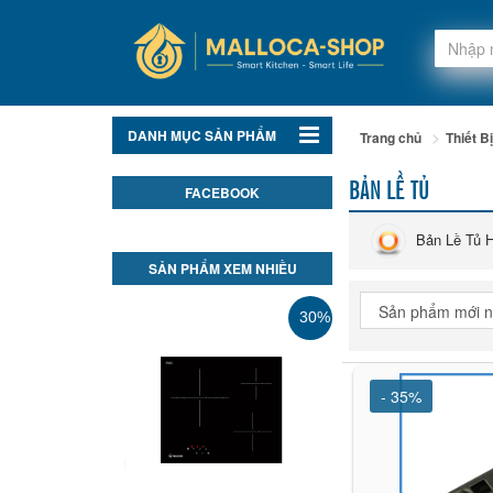
DANH MỤC SẢN PHẨM
Trang chủ
Thiết 
BẢN LỀ TỦ
FACEBOOK
Bản Lề Tủ 
SẢN PHẨM XEM NHIỀU
30%
- 35%