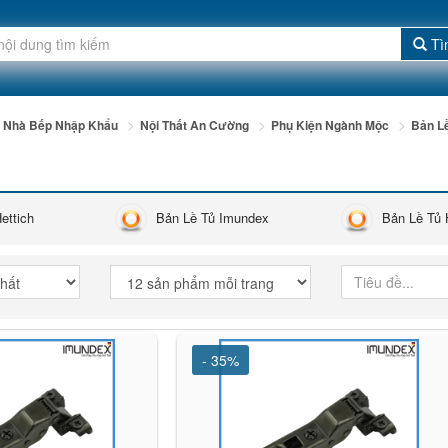
Tì
Bị Nhà Bếp Nhập Khẩu
Nội Thất An Cường
Phụ Kiện Ngành Mộc
Bản L
Hettich
Bản Lề Tủ Imundex
Bản Lề Tủ
- 35%