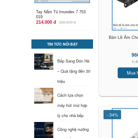
Tay Nắm Tủ Imundex 7 753
022
288.000 đ
443.900 đ
Bản Lề Âm Ch
TIN TỨC NỔI BẬT
96
Bếp Sang Đón Hè
1.4
– Quà tặng đến 30
Mua 
triệu
Cách lựa chọn
máy hút mùi hợp
- 34%
lý cho nhà bếp
Công nghệ nướng