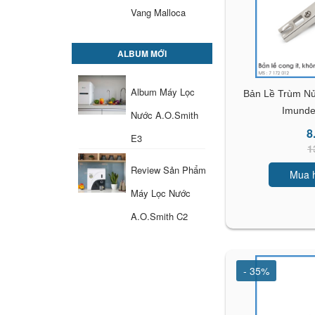
Vang Malloca
ALBUM MỚI
Album Máy Lọc
Bản Lề Trùm N
Imunde
Nước A.O.Smith
8
E3
1
Review Sản Phẩm
Mua 
Máy Lọc Nước
A.O.Smith C2
- 35%