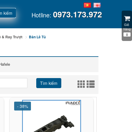
0973.173.972
m kiếm
Hotline:
Giỏ 
hàng
0
ề & Ray Trượt
Bản Lề Tủ
 Hafele
Tìm kiếm
- 38%