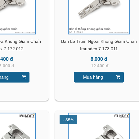
ửa Không Giảm Chấn
Bản Lề Trùm Ngoài Không Giảm Chấn
x 7 172 012
Imundex 7 173 011
.400 đ
8.000 đ
3.000 đ
12.400 đ
hàng
Mua hàng
- 35%