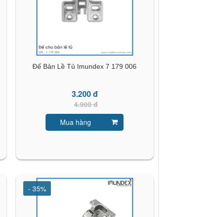
Đế Bản Lề Tủ Imundex 7 179 006
3.200 đ
4.900 đ
Mua hàng
- 35%