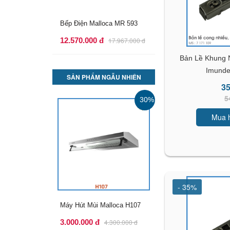
Bếp Điện Malloca MH-02R
11.600.000 đ
16.642.000 đ
Bản Lề Khung 
Imunde
SẢN PHẨM NGẪU NHIÊN
35
5
30%
Mua 
- 35%
Bếp Gas Âm Malloca
AS9403B
7.200.000 đ
10.309.000 đ