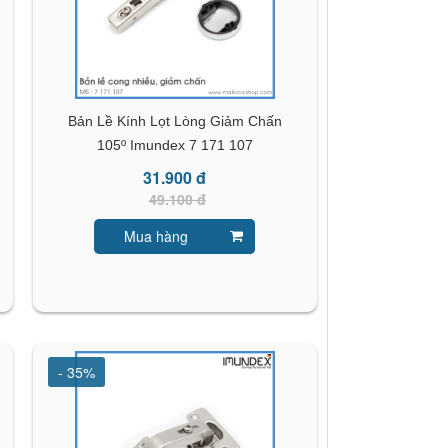
Bản Lề Kính Lọt Lòng Giảm Chấn
105º Imundex 7 171 107
31.900 đ
49.100 đ
Mua hàng
- 35%