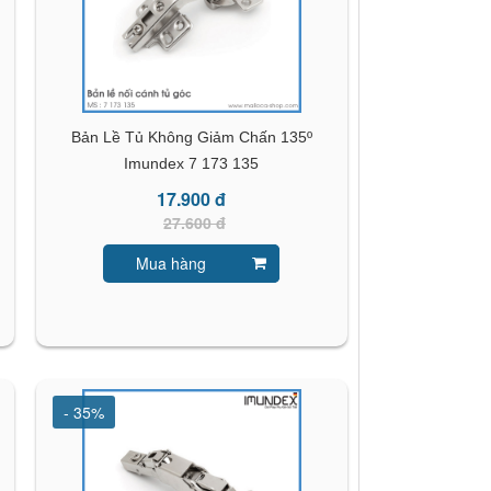
Bản Lề Tủ Không Giảm Chấn 135º
Imundex 7 173 135
17.900 đ
27.600 đ
Mua hàng
- 35%