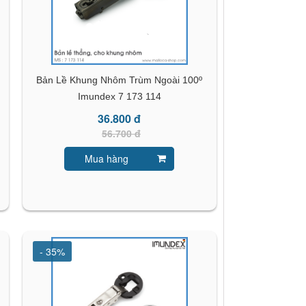
Bản Lề Khung Nhôm Trùm Ngoài 100º
Imundex 7 173 114
36.800 đ
56.700 đ
Mua hàng
- 35%