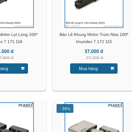
Nhôm Lọt Lòng 100º
Bản Lề Khung Nhôm Trùm Nửa 100º
x 7 171 116
Imundex 7 172 115
.500 đ
37.000 đ
7.800 đ
57.200 đ
hàng
Mua hàng
- 35%