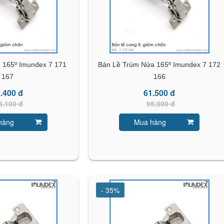
̀ng 165º Imundex 7 171
Bản Lề Trùm Nửa 165º Imundex 7 172
167
166
.400 đ
61.500 đ
6.100 đ
95.000 đ
hàng
Mua hàng
- 35%