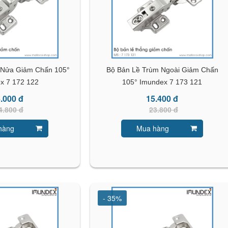
m Nửa Giảm Chấn 105°
Bộ Bản Lề Trùm Ngoài Giảm Chấn
x 7 172 122
105° Imundex 7 173 121
.000 đ
15.400 đ
4.800 đ
23.800 đ
hàng
Mua hàng
- 35%