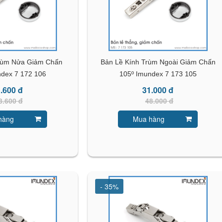
rùm Nửa Giảm Chấn
Bản Lề Kính Trùm Ngoài Giảm Chấn
ndex 7 172 106
105º Imundex 7 173 105
.600 đ
31.000 đ
8.600 đ
48.000 đ
hàng
Mua hàng
- 35%