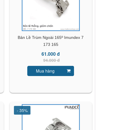
Bản Lề Trùm Ngoài 165º Imundex 7
173 165
61.000 đ
94.000 đ
Mua hàng
- 35%