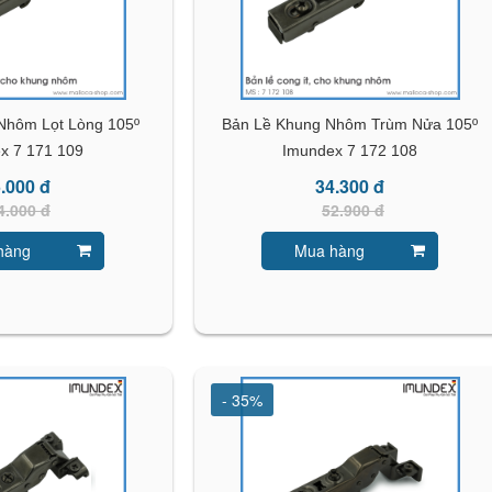
Nhôm Lọt Lòng 105º
Bản Lề Khung Nhôm Trùm Nửa 105º
x 7 171 109
Imundex 7 172 108
.000 đ
34.300 đ
4.000 đ
52.900 đ
hàng
Mua hàng
- 35%