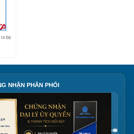
110 Độ
NG NHẬN PHÂN PHỐI
Gắn link ảnh giấy chứng nhận tại đây