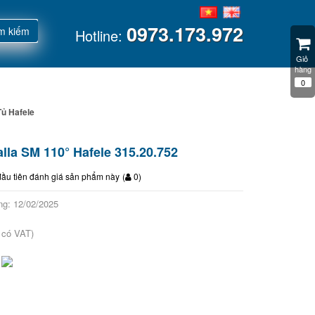
0973.173.972
m kiếm
Hotline:
Giỏ 
hàng
0
Tủ Hafele
etalla SM 110° Hafele 315.20.752
đầu tiên đánh giá sản phẩm này
(
0
)
ng: 12/02/2025
 có VAT)