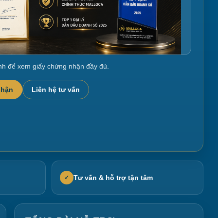
nh để xem giấy chứng nhận đầy đủ.
nhận
Liên hệ tư vấn
Tư vấn & hỗ trợ tận tâm
✓