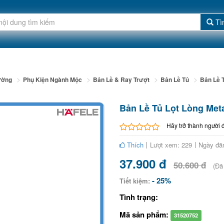
Tì
ường
Phụ Kiện Ngành Mộc
Bản Lề & Ray Trượt
Bản Lề Tủ
Bản Lề 
Bản Lề Tủ Lọt Lòng M
Hãy trở thành người 
Thích
Lượt xem: 229
Ngày đă
37.900 đ
50.600 đ
(Đã
- 25%
Tiết kiệm:
Tình trạng:
Mã sản phẩm:
31520752