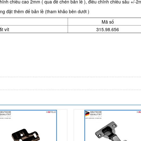
chỉnh chiều cao 2mm ( qua đế chén bản lề ), điều chỉnh chiều sâu +/-
̀ng đặt thêm đế bản lề (tham khảo bên dưới )
Mã số
́t vít
315.98.656