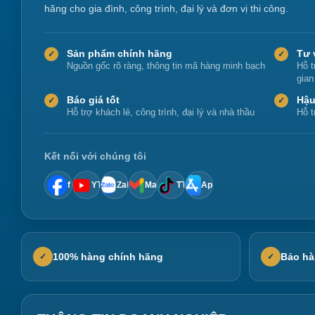
hãng cho gia đình, công trình, đại lý và đơn vị thi công.
Sản phẩm chính hãng
Tư 
✓
✓
Nguồn gốc rõ ràng, thông tin mã hàng minh bạch
Hỗ t
gian
Báo giá tốt
Hậu
✓
✓
Hỗ trợ khách lẻ, công trình, đại lý và nhà thầu
Hỗ t
Kết nối với chúng tôi
f
YT
Zalo
Mail
TT
App
100% hàng chính hãng
Bảo hà
✓
✓