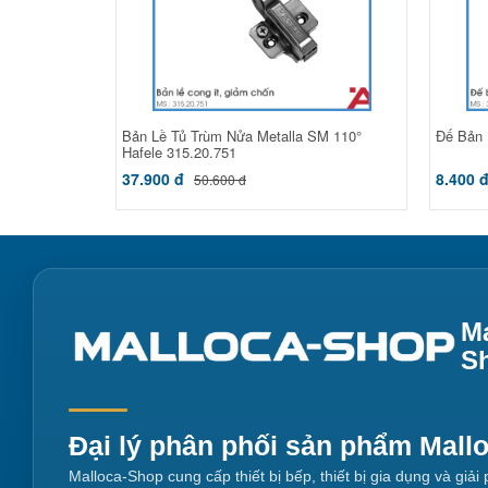
Bản Lề Tủ Trùm Nửa Metalla SM 110°
Đế Bản
Hafele 315.20.751
37.900 đ
8.400 
50.600 đ
Ma
S
Đại lý phân phối sản phẩm Mall
Malloca-Shop cung cấp thiết bị bếp, thiết bị gia dụng và giả