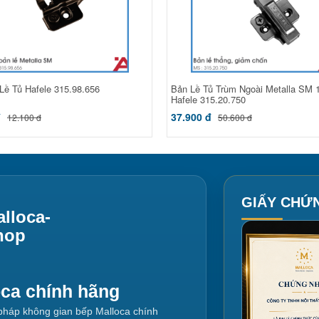
 Lề Tủ Hafele 315.98.656
Bản Lề Tủ Trùm Ngoài Metalla SM 
Hafele 315.20.750
đ
37.900 đ
12.100 đ
50.600 đ
GIẤY CHỨ
lloca-
hop
oca chính hãng
i pháp không gian bếp Malloca chính