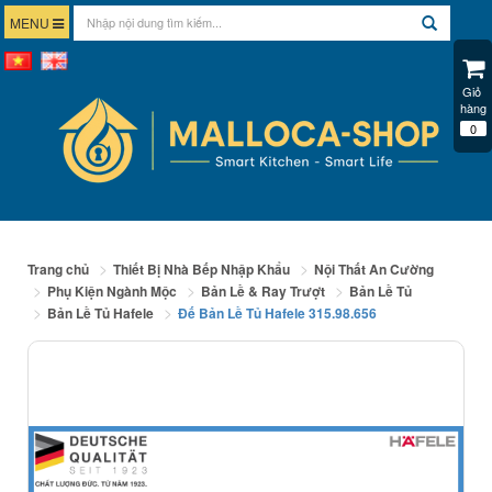
MENU
Giỏ 
hàng
0
Trang chủ
Thiết Bị Nhà Bếp Nhập Khẩu
Nội Thất An Cường
Phụ Kiện Ngành Mộc
Bản Lề & Ray Trượt
Bản Lề Tủ
Bản Lề Tủ Hafele
Đế Bản Lề Tủ Hafele 315.98.656