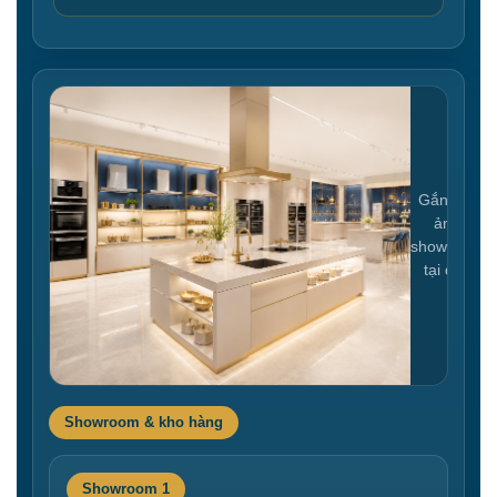
Gắn link
ảnh
showroom
tại đây
Showroom & kho hàng
Showroom 1