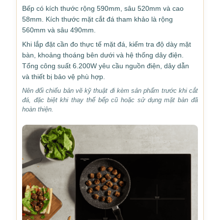
Bếp có kích thước rộng 590mm, sâu 520mm và cao
58mm. Kích thước mặt cắt đá tham khảo là rộng
560mm và sâu 490mm.
Khi lắp đặt cần đo thực tế mặt đá, kiểm tra độ dày mặt
bàn, khoảng thoáng bên dưới và hệ thống dây điện.
Tổng công suất 6.200W yêu cầu nguồn điện, dây dẫn
và thiết bị bảo vệ phù hợp.
Nên đối chiếu bản vẽ kỹ thuật đi kèm sản phẩm trước khi cắt
đá, đặc biệt khi thay thế bếp cũ hoặc sử dụng mặt bàn đã
hoàn thiện.