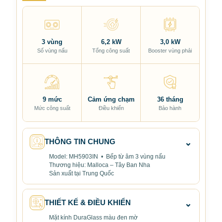
3 vùng
6,2 kW
3,0 kW
Số vùng nấu
Tổng công suất
Booster vùng phải
9 mức
Cảm ứng chạm
36 tháng
Mức công suất
Điều khiển
Bảo hành
THÔNG TIN CHUNG
⌄
Model: MH5903IN • Bếp từ âm 3 vùng nấu
Thương hiệu: Malloca – Tây Ban Nha
Sản xuất tại Trung Quốc
THIẾT KẾ & ĐIỀU KHIỂN
⌄
Mặt kính DuraGlass màu đen mờ