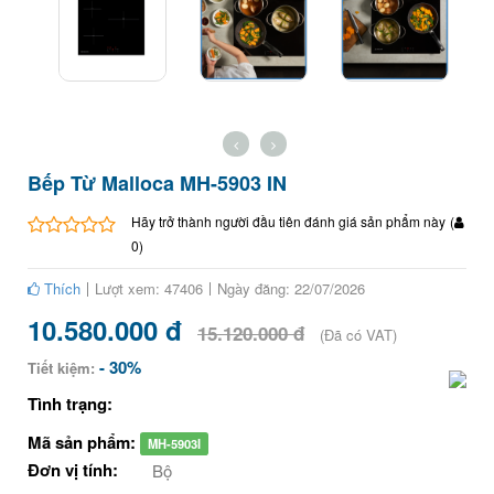
Bếp Từ Malloca MH-5903 IN
Hãy trở thành người đầu tiên đánh giá sản phẩm này
(
0
)
Thích
Lượt xem: 47406
Ngày đăng: 22/07/2026
10.580.000 đ
15.120.000 đ
(Đã có VAT)
- 30%
Tiết kiệm:
Tình trạng:
Mã sản phẩm:
MH-5903I
Đơn vị tính:
Bộ