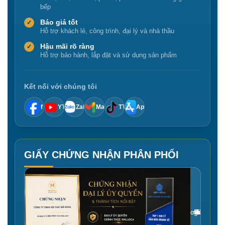
bếp
Báo giá tốt
✓
Hỗ trợ khách lẻ, công trình, đại lý và nhà thầu
Hậu mãi rõ ràng
✓
Hỗ trợ bảo hành, lắp đặt và sử dụng sản phẩm
Kết nối với chúng tôi
f
YT
Zalo
Mail
TT
App
GIẤY CHỨNG NHẬN PHÂN PHỐI
Gắn link ảnh giấy chứng nhận tại đây