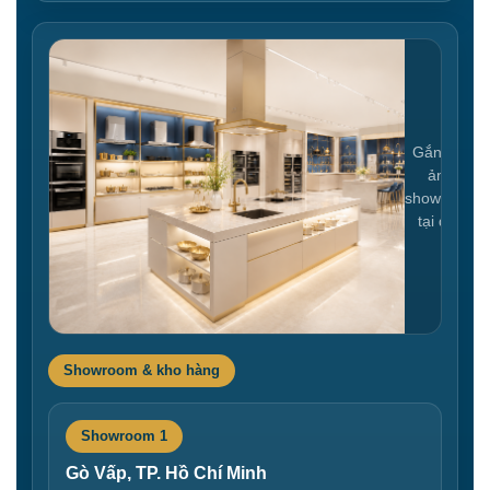
Gắn link
ảnh
showroom
tại đây
Showroom & kho hàng
Showroom 1
Gò Vấp, TP. Hồ Chí Minh