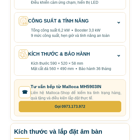
Điều khiển cảm ứng chạm, hiển thị LED
CÔNG SUẤT & TÍNH NĂNG
⌄
Tổng công suất 6,2 kW • Booster 3,0 kW
9 mức công suất, hẹn giờ và tính năng an toàn
KÍCH THƯỚC & BẢO HÀNH
⌄
Kích thước 590 × 520 × 58 mm
Mặt cắt đá 560 × 490 mm • Bảo hành 36 tháng
Tư vấn bếp từ Malloca MH5903IN
☎
Liên hệ Malloca-Shop để kiểm tra tình trạng hàng,
quà tặng và điều kiện lắp đặt thực tế.
Gọi 0973.173.972
Kích thước và lắp đặt âm bàn