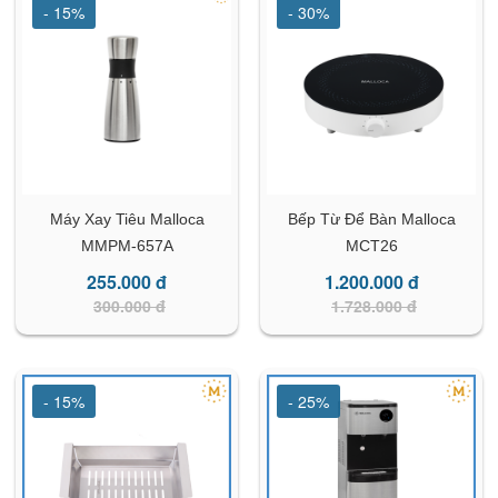
- 15%
- 30%
Máy Xay Tiêu Malloca
Bếp Từ Để Bàn Malloca
MMPM-657A
MCT26
255.000 đ
1.200.000 đ
300.000 đ
1.728.000 đ
- 15%
- 25%