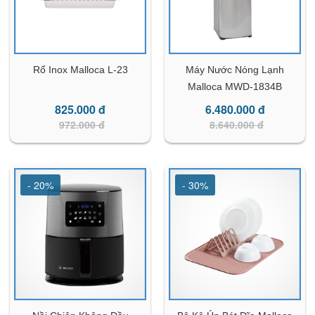
Rổ Inox Malloca L-23
Máy Nước Nóng Lạnh
Malloca MWD-1834B
825.000 đ
6.480.000 đ
972.000 đ
8.640.000 đ
- 20%
- 30%