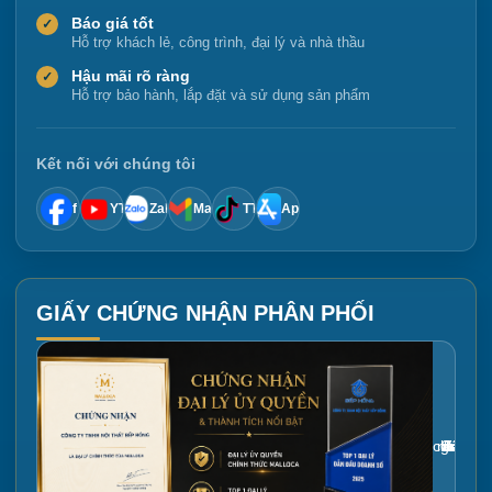
Báo giá tốt
✓
Hỗ trợ khách lẻ, công trình, đại lý và nhà thầu
Hậu mãi rõ ràng
✓
Hỗ trợ bảo hành, lắp đặt và sử dụng sản phẩm
Kết nối với chúng tôi
f
YT
Zalo
Mail
TT
App
GIẤY CHỨNG NHẬN PHÂN PHỐI
Gắn link ảnh giấy chứng nhận tại đây