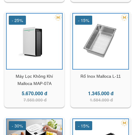
- 25%
- 15%
Máy Lọc Không Khí
Rổ Inox Malloca L-11
Malloca MAP-07A
5.670.000 đ
1.345.000 đ
7.560.000 đ
1.584.000 đ
- 30%
- 15%