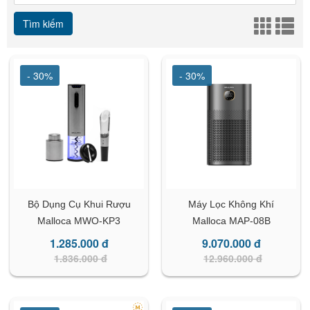
Tìm kiếm
- 30%
- 30%
Bộ Dụng Cụ Khui Rượu
Máy Lọc Không Khí
Malloca MWO-KP3
Malloca MAP-08B
1.285.000 đ
9.070.000 đ
1.836.000 đ
12.960.000 đ