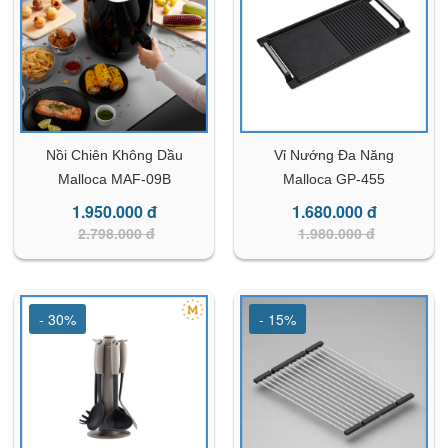
Nồi Chiên Không Dầu
Vỉ Nướng Đa Năng
Malloca MAF-09B
Malloca GP-455
1.950.000 đ
1.680.000 đ
2.798.000 đ
1.980.000 đ
- 30%
- 15%