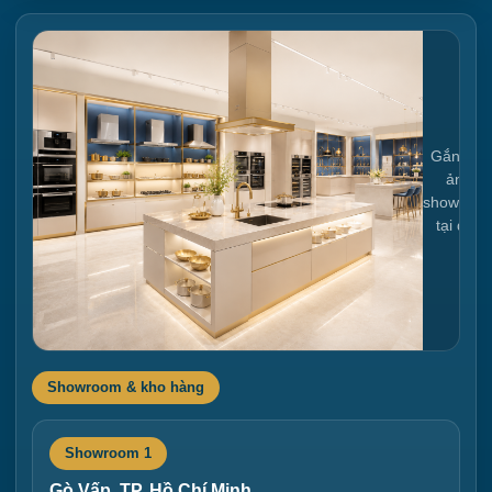
Gắn link
ảnh
showroo
tại đây
Showroom & kho hàng
Showroom 1
Gò Vấp, TP. Hồ Chí Minh