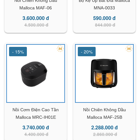
Nồi Chiên Không Dầu
Bộ Kệ Úp Bát Đĩa Malloca
Malloca MAF-06
MNA-0033
3.600.000 đ
590.000 đ
4.500.000 đ
844.000 đ
- 15%
- 20%
Nồi Cơm Điện Cao Tần
Nồi Chiên Không Dầu
Malloca MRC-IH01E
Malloca MAF-25B
3.740.000 đ
2.288.000 đ
4.400.000 đ
2.860.000 đ