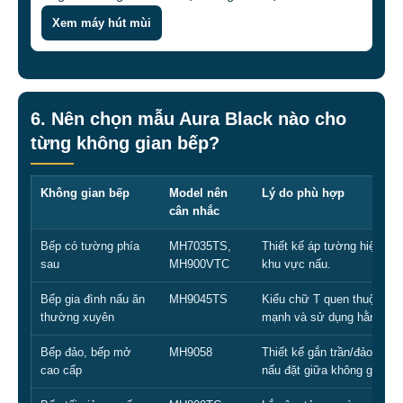
Xem máy hút mùi
6. Nên chọn mẫu Aura Black nào cho
từng không gian bếp?
Không gian bếp
Model nên
Lý do phù hợp
cân nhắc
Bếp có tường phía
MH7035TS,
Thiết kế áp tường hiện đại
sau
MH900VTC
khu vực nấu.
Bếp gia đình nấu ăn
MH9045TS
Kiểu chữ T quen thuộc, ph
thường xuyên
mạnh và sử dụng hằng ngà
Bếp đảo, bếp mở
MH9058
Thiết kế gắn trần/đảo giúp
cao cấp
nấu đặt giữa không gian.