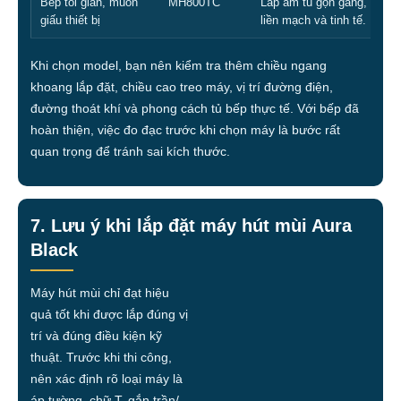
Bếp tối giản, muốn
MH800TC
Lắp âm tủ gọn gàng, phù h
giấu thiết bị
liền mạch và tinh tế.
Khi chọn model, bạn nên kiểm tra thêm chiều ngang
khoang lắp đặt, chiều cao treo máy, vị trí đường điện,
đường thoát khí và phong cách tủ bếp thực tế. Với bếp đã
hoàn thiện, việc đo đạc trước khi chọn máy là bước rất
quan trọng để tránh sai kích thước.
7. Lưu ý khi lắp đặt máy hút mùi Aura
Black
Máy hút mùi chỉ đạt hiệu
quả tốt khi được lắp đúng vị
trí và đúng điều kiện kỹ
thuật. Trước khi thi công,
nên xác định rõ loại máy là
áp tường, chữ T, gắn trần/