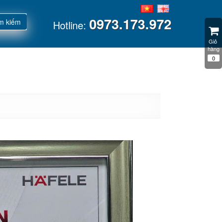
0973.173.972
m kiếm
Hotline:
Giỏ 
hàng
0