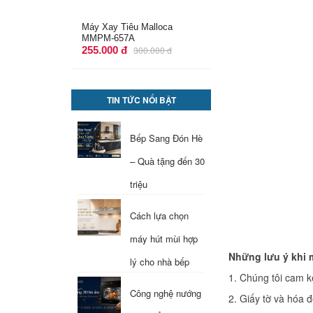
Ray Âm 400mm Giảm Chấn
Mở 3/4 Imundex 7 272 140
161.000 đ
248.400 đ
TIN TỨC NỔI BẬT
Bếp Sang Đón Hè
– Quà tặng đến 30
triệu
Cách lựa chọn
máy hút mùi hợp
Những lưu ý khi 
lý cho nhà bếp
1. Chúng tôi cam kê
Công nghệ nướng
2. Giấy tờ và hóa