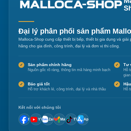
Ma
S
Đại lý phân phối sản phẩm Mall
Malloca-Shop cung cấp thiết bị bếp, thiết bị gia dụng và giả
hãng cho gia đình, công trình, đại lý và đơn vị thi công.
Sản phẩm chính hãng
Tư 
✓
✓
Nguồn gốc rõ ràng, thông tin mã hàng minh bạch
Hỗ t
gian
Báo giá tốt
Hậu
✓
✓
Hỗ trợ khách lẻ, công trình, đại lý và nhà thầu
Hỗ t
Kết nối với chúng tôi
f
YT
Zalo
Mail
TT
App