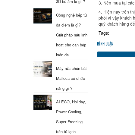
3D bù ẩm là gì ?
3. Nên mua tại các 
4. Hiện nay trên th
Công nghệ bếp từ
phối vì vậy khách
quý khách hàng đê
đa điểm là gì?
Tags:
Giải pháp nấu linh
BÌNH LUẬN
hoạt cho căn bếp
Bình luận bằng tài kh
hiện đại
Máy rửa chén bát
Malloca có chức
năng gì ?
AI ECO, Holiday,
Power Cooling,
Super Freezing
trên tủ lạnh