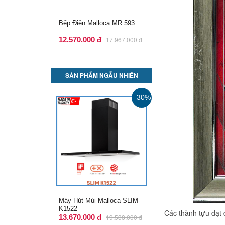
Bếp Điện Malloca MH-02R
11.600.000 đ
16.642.000 đ
SẢN PHẨM NGẪU NHIÊN
30%
Máy Hút Mùi Malloca Plana
K3444
Các thành tựu đạt 
12.770.000 đ
18.252.000 đ