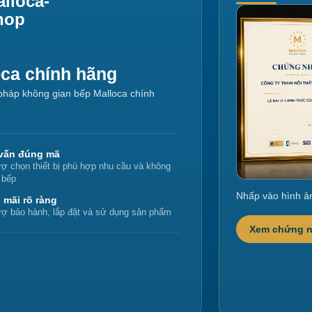
lloca-
hop
oca chính hãng
i pháp không gian bếp Malloca chính
vấn đúng mã
rợ chọn thiết bị phù hợp nhu cầu và không
 bếp
Nhấp vào hình ả
 mãi rõ ràng
rợ bảo hành, lắp đặt và sử dụng sản phẩm
Xem chứng 