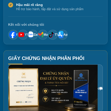
Hậu mãi rõ ràng
✓
Hỗ trợ bảo hành, lắp đặt và sử dụng sản phẩm
Kết nối với chúng tôi
f
YT
Zalo
Mail
TT
App
GIẤY CHỨNG NHẬN PHÂN PHỐI
Gắn link ảnh giấy chứng nhận tại đây