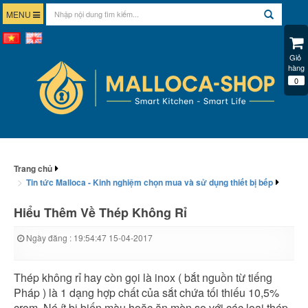
MENU
Giỏ 
hàng
0
Trang chủ
Tin tức Malloca - Kinh nghiệm chọn mua và sử dụng thiết bị bếp
Hiểu Thêm Về Thép Không Rỉ
Ngày đăng : 19:54:47 15-04-2017
Thép không rỉ hay còn gọi là inox ( bắt nguồn từ tiếng
Pháp ) là 1 dạng hợp chất của sắt chứa tối thiếu 10,5%
crom. Nó ít bị biến màu hoặc ăn mòn so với các loại thép