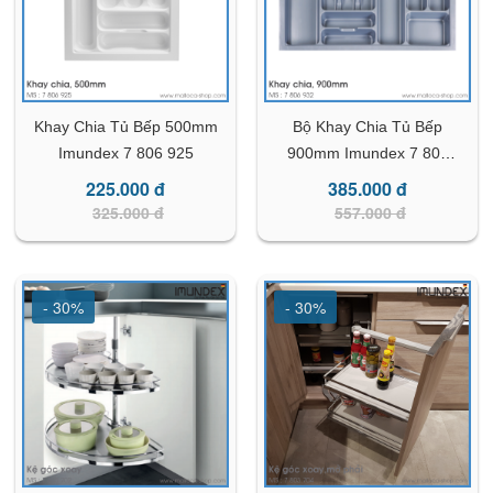
Khay Chia Tủ Bếp 500mm
Bộ Khay Chia Tủ Bếp
Imundex 7 806 925
900mm Imundex 7 806
932
225.000 đ
385.000 đ
325.000 đ
557.000 đ
- 30%
- 30%