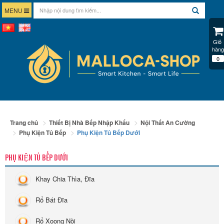
MENU
Giỏ 
hàng
0
Trang chủ
Thiết Bị Nhà Bếp Nhập Khẩu
Nội Thất An Cường
Phụ Kiện Tủ Bếp
Phụ Kiện Tủ Bếp Dưới
PHỤ KIỆN TỦ BẾP DƯỚI
Khay Chia Thìa, Đĩa
Rổ Bát Đĩa
Rổ Xoong Nồi