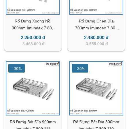
Rổ Đựng Xoong Nồi
Rổ Đựng Chén Đĩa
900mm Imundex 7 809
700mm Imundex 7 809
119
129
2.250.000 đ
2.480.000 đ
3.468.000 đ
3.555.000 đ
- 30%
- 30%
Rổ Đựng Bát Đĩa 900mm
Rổ Đựng Bát Đĩa 800mm
Imundex 7 809 111
Imundex 7 809 110