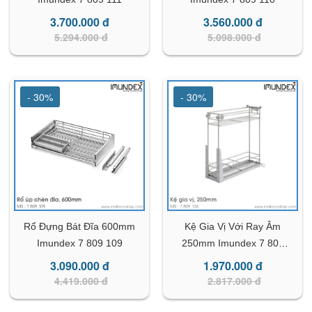
3.700.000 đ
3.560.000 đ
5.294.000 đ
5.098.000 đ
- 30%
- 30%
Rổ Đựng Bát Đĩa 600mm
Kệ Gia Vị Với Ray Âm
Imundex 7 809 109
250mm Imundex 7 809
136
3.090.000 đ
1.970.000 đ
4.419.000 đ
2.817.000 đ