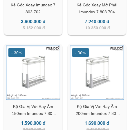
Kệ Góc Xoay Imundex 7
Kệ Góc Xoay Mở Phải
803 702
Imundex 7 803 704
3.600.000 đ
7.240.000 đ
5.152.000 đ
10.350.000 đ
- 30%
- 30%
Kệ Gia Vị Với Ray Âm
Kệ Gia Vị Với Ray Âm
150mm Imundex 7 809
200mm Imundex 7 809
138
137
1.590.000 đ
1.690.000 đ
2.282.000 đ
2.428.000 đ