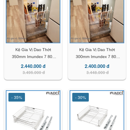
Kệ Gia Vị Dao Thớt
Kệ Gia Vị Dao Thớt
350mm Imundex 7 809
300mm Imundex 7 809
104
135
2.440.000 đ
2.400.000 đ
3.495.000 đ
3.448.000 đ
- 35%
- 30%