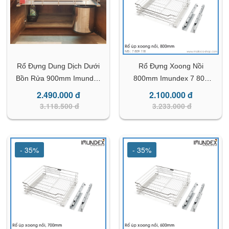
Rổ Đựng Dung Dịch Dưới
Rổ Đựng Xoong Nồi
Bồn Rửa 900mm Imundex
800mm Imundex 7 809
7 809 133
118
2.490.000 đ
2.100.000 đ
3.118.500 đ
3.233.000 đ
- 35%
- 35%