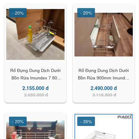
- 20%
- 20%
Rổ Đựng Dung Dịch Dưới
Rổ Đựng Dung Dịch Dưới
Bồn Rửa Imundex 7 809
Bồn Rửa 900mm Imundex
107
7 809 132
2.155.000 đ
2.490.000 đ
2.695.000 đ
3.118.500 đ
- 20%
- 35%