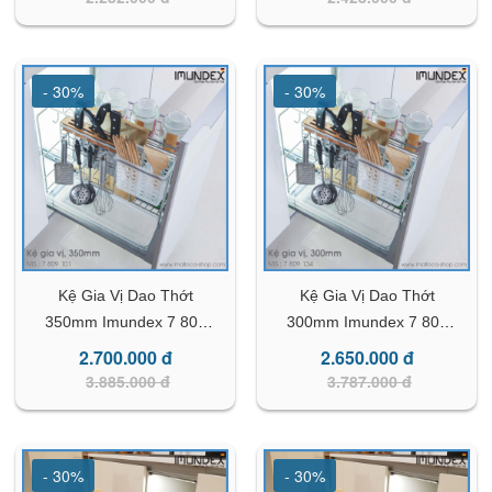
- 30%
- 30%
Kệ Gia Vị Dao Thớt
Kệ Gia Vị Dao Thớt
350mm Imundex 7 809
300mm Imundex 7 809
101
134
2.700.000 đ
2.650.000 đ
3.885.000 đ
3.787.000 đ
- 30%
- 30%