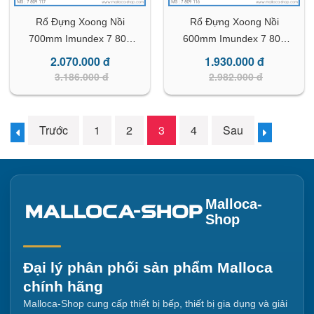
Rổ Đựng Xoong Nồi
Rổ Đựng Xoong Nồi
700mm Imundex 7 809
600mm Imundex 7 809
117
116
2.070.000 đ
1.930.000 đ
3.186.000 đ
2.982.000 đ
Trước
1
2
3
4
Sau
Malloca-
Shop
Đại lý phân phối sản phẩm Malloca
chính hãng
Malloca-Shop cung cấp thiết bị bếp, thiết bị gia dụng và giải