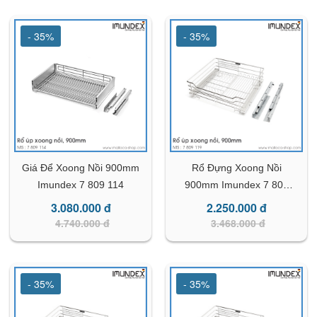
- 35%
- 35%
Giá Để Xoong Nồi 900mm
Rổ Đựng Xoong Nồi
Imundex 7 809 114
900mm Imundex 7 809
119
3.080.000 đ
2.250.000 đ
4.740.000 đ
3.468.000 đ
- 35%
- 35%