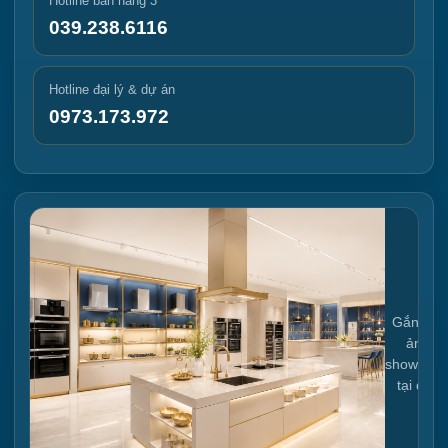
Hotline bán hàng 3
039.238.6116
Hotline đại lý & dự án
0973.173.972
Gắn link
ảnh
showroo
tại đây