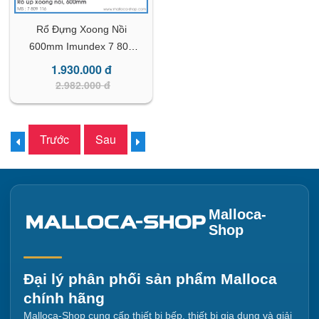
Rổ Đựng Xoong Nồi
600mm Imundex 7 809
116
1.930.000 đ
2.982.000 đ
Trước
Sau
Malloca-
Shop
Đại lý phân phối sản phẩm Malloca
chính hãng
Malloca-Shop cung cấp thiết bị bếp, thiết bị gia dụng và giải