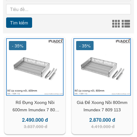
Tìm kiếm
- 35%
- 35%
Rổ Đựng Xoong Nồi
Giá Để Xoong Nồi 800mm
600mm Imundex 7 809
Imundex 7 809 113
112
2.490.000 đ
2.870.000 đ
3.837.000 đ
4.419.000 đ