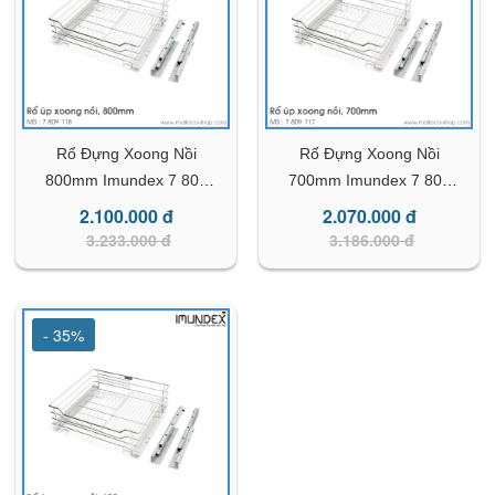
Rổ Đựng Xoong Nồi
Rổ Đựng Xoong Nồi
800mm Imundex 7 809
700mm Imundex 7 809
118
117
2.100.000 đ
2.070.000 đ
3.233.000 đ
3.186.000 đ
- 35%