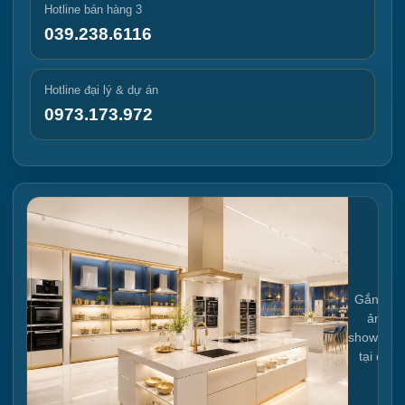
Hotline bán hàng 3
039.238.6116
Hotline đại lý & dự án
0973.173.972
Gắn link
ảnh
showroo
tại đây