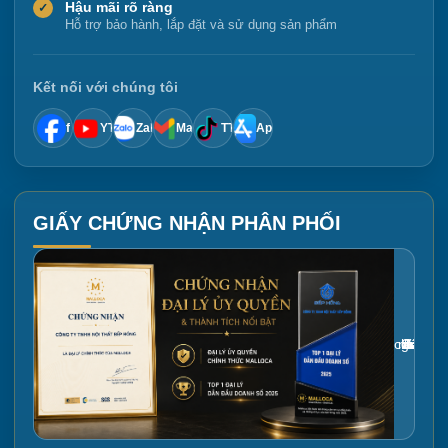
Hậu mãi rõ ràng
✓
Hỗ trợ bảo hành, lắp đặt và sử dụng sản phẩm
Kết nối với chúng tôi
f
YT
Zalo
Mail
TT
App
GIẤY CHỨNG NHẬN PHÂN PHỐI
Gắn link ảnh giấy chứng nhận tại đây