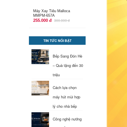
Ray Âm 400mm Giảm Chấn
Mở 3/4 Imundex 7 272 140
161.000 đ
248.400 đ
TIN TỨC NỔI BẬT
Bếp Sang Đón Hè
– Quà tặng đến 30
triệu
Cách lựa chọn
máy hút mùi hợp
lý cho nhà bếp
Công nghệ nướng