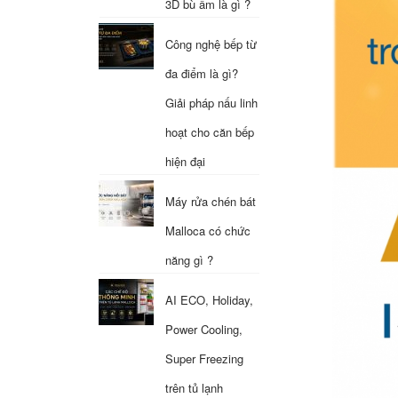
3D bù ẩm là gì ?
Công nghệ bếp từ
đa điểm là gì?
Giải pháp nấu linh
hoạt cho căn bếp
hiện đại
Máy rửa chén bát
Malloca có chức
năng gì ?
AI ECO, Holiday,
Power Cooling,
Super Freezing
trên tủ lạnh