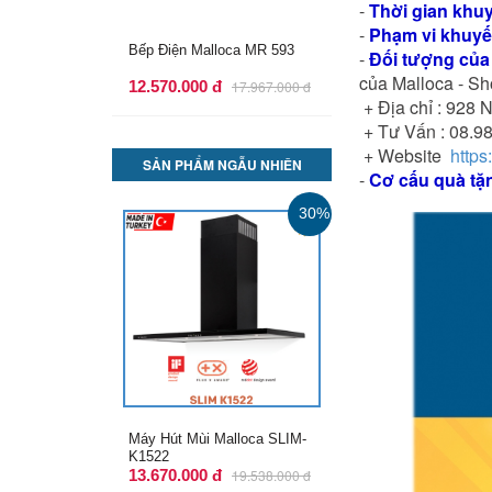
-
Thời gian khuyê
-
Phạm vi khuyế
Bếp Điện Malloca MH-02R
-
Đối tượng củ
của Malloca - Sh
11.600.000 đ
16.642.000 đ
+ Địa chỉ : 928
+ Tư Vấn : 08
+ Website
https
SẢN PHẨM NGẪU NHIÊN
-
Cơ cấu quà tặ
30%
Máy Hút Mùi Malloca Plana
K3444
12.770.000 đ
18.252.000 đ