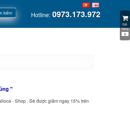
0973.173.972
m kiếm
Hotline:
Giỏ 
hàng
0
ủng "
alloca - Shop . Sẽ được giảm ngay 15% trên