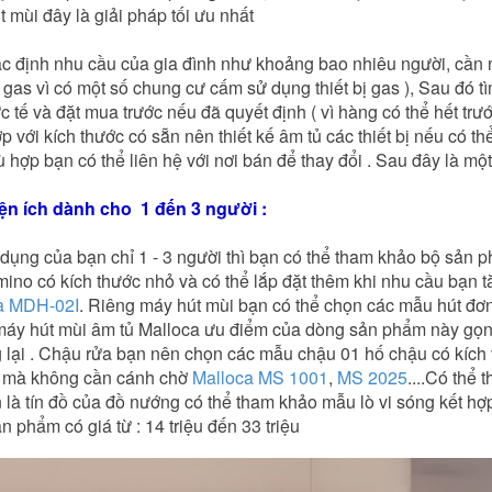
 mùi đây là giải pháp tối ưu nhất
 định nhu cầu của gia đình như khoảng bao nhiêu người, cần nhữn
as vì có một số chung cư cấm sử dụng thiết bị gas ), Sau đó tìm hi
̣c tế và đặt mua trước nếu đã quyết định ( vì hàng có thể hết t
p với kích thước có sẵn nên thiết kế âm tủ các thiết bị nếu có thê
ù hợp bạn có thể liên hệ với nơi bán để thay đổi . Sau đây là m
iện ích dành cho 1 đến 3 người :
ụng của bạn chỉ 1 - 3 người thì bạn có thể tham khảo bộ sản p
ino có kích thước nhỏ và có thể lắp đặt thêm khi nhu cầu bạ
a MDH-02I
. Riêng máy hút mùi bạn có thể chọn các mẫu hút đ
máy hút mùi âm tủ Malloca ưu điểm của dòng sản phẩm này gọn
g lại . Chậu rửa bạn nên chọn các mẫu chậu 01 hố chậu có kíc
 mà không cần cánh chờ
Malloca MS 1001
,
MS 2025
....Có thể
 là tín đồ của đồ nướng có thể tham khảo mẫu lò vi sóng kê
̉n phẩm có giá từ : 14 triệu đến 33 triệu