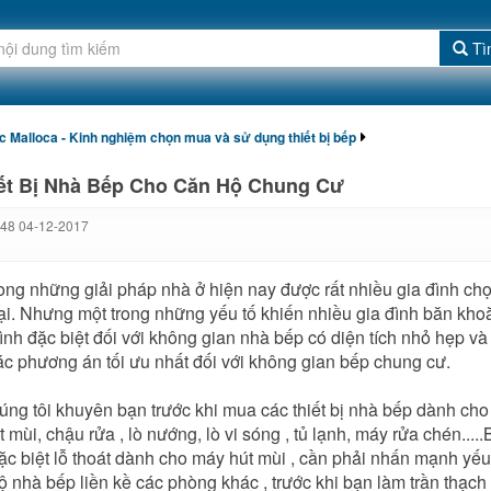
Tì
ức Malloca - Kinh nghiệm chọn mua và sử dụng thiết bị bếp
ết Bị Nhà Bếp Cho Căn Hộ Chung Cư
:48 04-12-2017
 những giải pháp nhà ở hiện nay được rất nhiều gia đình chọn lư
. Nhưng một trong những yếu tố khiến nhiều gia đình băn khoăn
ình đặc biệt đối với không gian nhà bếp có diện tích nhỏ hẹp v
́c phương án tối ưu nhất đối với không gian bếp chung cư.
́ng tôi khuyên bạn trước khi mua các thiết bị nhà bếp dành cho 
 mùi, chậu rửa , lò nướng, lò vi sóng , tủ lạnh, máy rửa chén..
c biệt lỗ thoát dành cho máy hút mùi , cần phải nhấn mạnh yếu t
 nhà bếp liền kề các phòng khác , trước khi bạn làm trần thạch