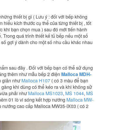
g thiết bị gì ( Lưu ý : đối với bếp không
ểu kích thước cụ thể của từng thiết bị , tốt
rước khi bạn chọn mua ) sau đó mới tiến hành
̉. Trong quá trình thiết kế tủ bếp nếu một số
ột số gợi ý dành cho một số nhu cầu khác nhau
hẩm sau đây . Đối với bếp bạn có thể sử dụng
n tăng thêm như mẫu bếp 2 điện
Malloca MDH-
ơn giản như
Malloca H107
( có 3 màu để bạn
 gàng khi dùng có thể kéo ra và khi không sử
h vừa phải như
Malloca MS1023
,
MS 1044
,
MS
 thêm 01 lò vi sóng kết hợp nướng
Malloca MW-
́t hợp nướng cao cấp Malloca MW35-IX03 ( có 2