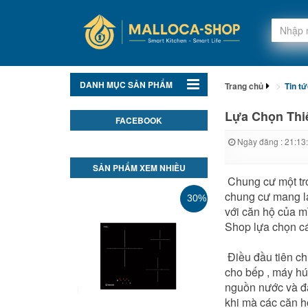
DANH MỤC SẢN PHẨM
Trang chủ
Tin t
Lựa Chọn Thi
FACEBOOK
Ngày đăng : 21:13
SẢN PHẨM XEM NHIỀU
Chung cư một trong
chung cư mang lại
30%
với căn hộ của m
Shop lựa chọn ca
Điều đầu tiên chu
cho bếp , máy hút
nguồn nước và đặ
khi mà các căn hộ