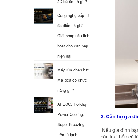
3D bù ẩm là gì ?
Công nghệ bếp từ
đa điểm là gì?
Giải pháp nấu linh
hoạt cho căn bếp
hiện đại
Máy rửa chén bát
Malloca có chức
năng gì ?
AI ECO, Holiday,
Power Cooling,
3. Căn hộ gia đi
Super Freezing
Nếu gia đình bạn
trên tủ lạnh
các loại bếp có 