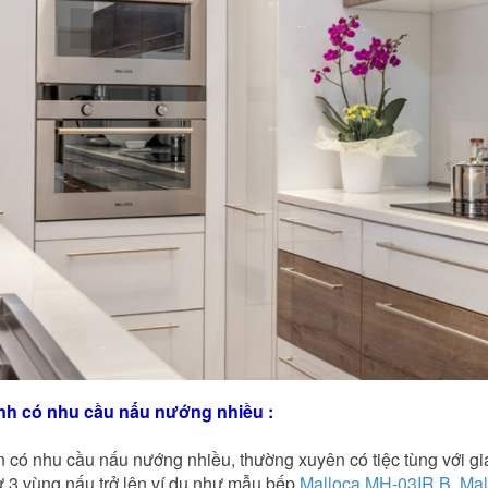
̀nh có nhu cầu nấu nướng nhiều :
 có nhu cầu nấu nướng nhiều, thường xuyên có tiệc tùng với gi
từ 3 vùng nấu trở lên ví dụ như mẫu bếp
Malloca MH-03IR B
,
Mal