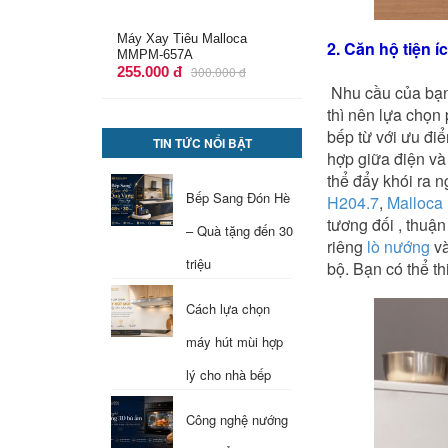
Ray Âm 400mm Giảm Chấn
2. Căn hộ tiện i
Mở 3/4 Imundex 7 272 140
161.000 đ
248.400 đ
Nhu cầu của bạn
thì nên lựa chọ
bếp từ với ưu đi
TIN TỨC NỔI BẬT
hợp giữa điện va
thể đẩy khói ra 
Bếp Sang Đón Hè
H204.7
,
Malloca
tương đối , thuận
– Quà tặng đến 30
riêng
lò nướng
va
triệu
bộ. Bạn có thể 
Cách lựa chọn
máy hút mùi hợp
lý cho nhà bếp
Công nghệ nướng