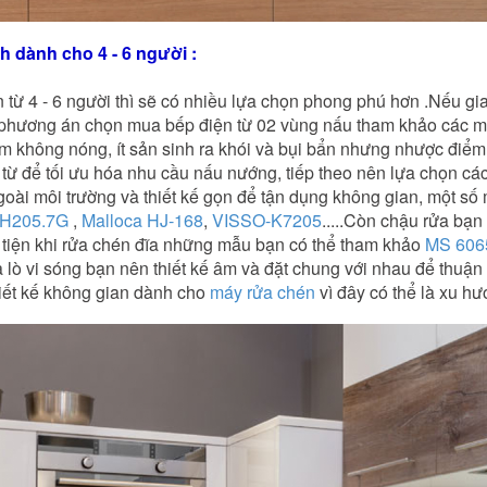
́ch dành cho 4 - 6 người :
 từ 4 - 6 người thì sẽ có nhiều lựa chọn phong phú hơn .Nếu 
n phương án chọn mua bếp điện từ 02 vùng nấu tham khảo các 
ểm không nóng, ít sản sinh ra khói và bụi bẩn nhưng nhược điểm 
̀ từ để tối ưu hóa nhu cầu nấu nướng, tiếp theo nên lựa chọn cá
ngoài môi trường và thiết kế gọn để tận dụng không gian, một s
 H205.7G
,
Malloca HJ-168
,
VISSO-K7205
.....Còn chậu rửa bạ
 tiện khi rửa chén đĩa những mẫu bạn có thể tham khảo
MS 606
̀ lò vi sóng bạn nên thiết kế âm và đặt chung với nhau để thuận
thiết kế không gian dành cho
máy rửa chén
vì đây có thể là xu h