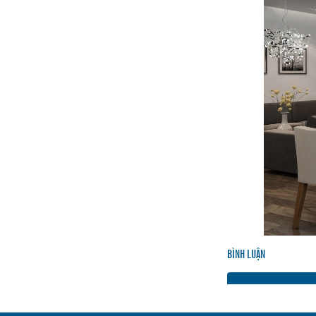
BÌNH LUẬN
Bình luận bằng tài kh