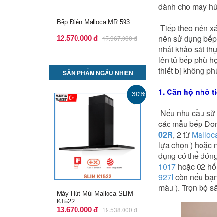
dành cho máy hút
Bếp Điện Malloca MH-02R
Tiếp theo nên xác
nên sử dụng bếp g
11.600.000 đ
16.642.000 đ
nhất khảo sát thư
lên tủ bếp phù hợ
thiết bị không ph
SẢN PHẨM NGẪU NHIÊN
1. Căn hộ nhỏ t
30%
Nếu nhu cầu sử d
các mẫu bếp Dom
02R
, 2 từ
Malloc
lựa chọn ) hoặc 
dụng có thể đón
1017
hoặc 02 hố
927I
còn nếu bạn
màu ). Trọn bộ sa
Máy Hút Mùi Malloca Plana
K3444
12.770.000 đ
18.252.000 đ