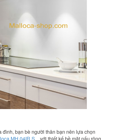
a đình, bạn bè người thân bạn nên lựa chọn
loca MH 04IR S
....với thiết kế bề mặt nấu rộng